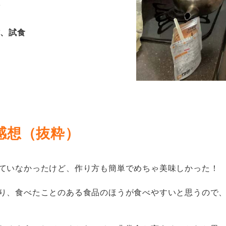
性
作、試⾷
感想（抜粋）
ていなかったけど、作り⽅も簡単でめちゃ美味しかった！
り、⾷べたことのある⾷品のほうが⾷べやすいと思うので