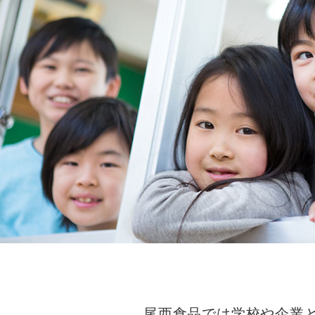
尾西⾷品では学校や企業