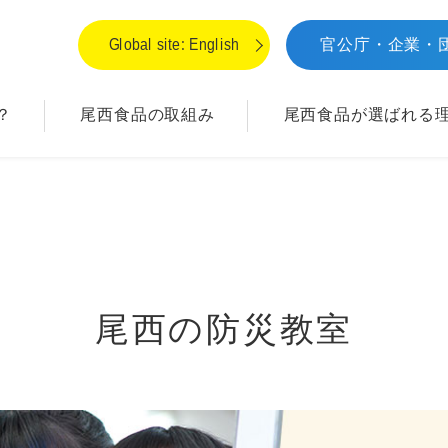
Global site: English
官公庁・企業・
？
尾西食品の取組み
尾西食品が
選ばれる
尾西の防災教室