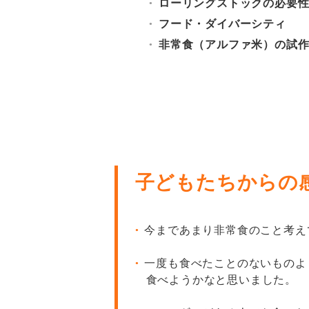
ローリングストックの必要
●
フード・ダイバーシティ
●
⾮常⾷（アルファ⽶）の試
●
⼦どもたちからの
今まであまり⾮常⾷のこと考え
●
⼀度も⾷べたことのないものよ
●
⾷べようかなと思いました。