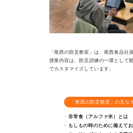
「尾西の防災教室」は、尾西⾷品社
授業内容は、防災訓練の⼀環として
でカスタマイズしています。
「尾西の防災教室」の主な
⾮常⾷（アルファ⽶）とは
●
もしもの時のために備えて
●