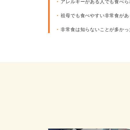
アレルギーがある⼈でも⾷べら
●
祖⺟でも⾷べやすい⾮常⾷があ
●
⾮常⾷は知らないことが多かっ
●