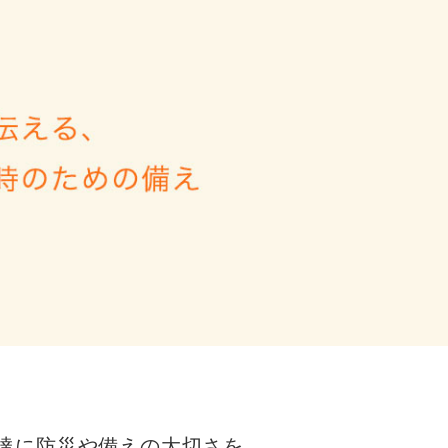
達に防災や備えの⼤切さを