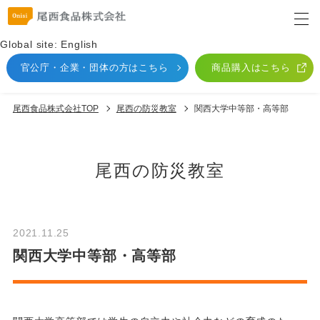
Global site: English
官公庁・企業・団体
の方はこちら
商品購入はこちら
尾西食品株式会社TOP
尾⻄の防災教室
関⻄⼤学中等部・⾼等部
尾⻄の防災教室
2021.11.25
関⻄⼤学中等部・⾼等部