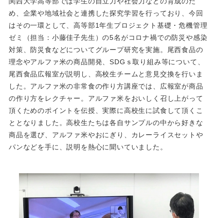
関⻄⼤学⾼等部では学⽣の⾃⽴⼒や社会⼒などの育成のた
め、企業や地域社会と連携した探究学習を⾏っており、今回
はその⼀環として、⾼等部1年⽣プロジェクト基礎・危機管理
ゼミ（担当：⼩藤佳⼦先⽣）の5名がコロナ禍での防災や感染
対策、防災⾷などについてグループ研究を実施。尾⻄⾷品の
理念やアルファ⽶の商品開発、SDGｓ取り組み等について、
尾⻄⾷品広報室が説明し、⾼校⽣チームと意⾒交換を⾏いま
した。アルファ⽶の⾮常⾷の作り⽅講座では、広報室が商品
の作り⽅をレクチャー。アルファ⽶をおいしく召し上がって
頂くためのポイントを伝授、実際に⾼校⽣に試⾷して頂くこ
ととなりました。⾼校⽣たちは各⾃サンプルの中から好きな
商品を選び、アルファ⽶やおにぎり、カレーライスセットや
パンなどを⼿に、説明を熱⼼に聞いていました。