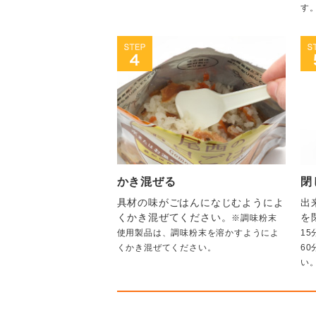
す
かき混ぜる
閉
具材の味がごはんになじむようによ
出
くかき混ぜてください。
を
※調味粉末
使用製品は、調味粉末を溶かすようによ
1
くかき混ぜてください。
6
い