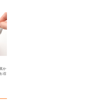
底か
お召