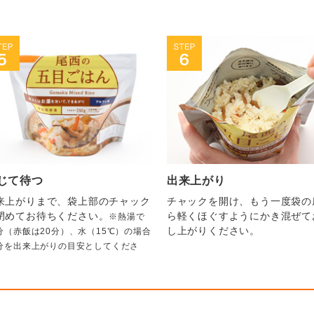
。
じて待つ
出来上がり
来上がりまで、袋上部のチャック
チャックを開け、もう一度袋の
閉めてお待ちください。
ら軽くほぐすようにかき混ぜて
※熱湯で
し上がりください。
5分（赤飯は20分）、水（15℃）の場合
0分を出来上がりの目安としてくださ
。