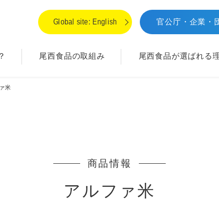
Global site: English
官公庁・企業・
？
尾西食品の取組み
尾西食品が
選ばれる
ァ米
商品情報
アルファ米