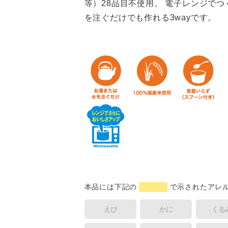
等）28品目不使用。 電子レンジで
を注ぐだけでも作れる3wayです。
本品には下記の
で示されたアレ
えび
かに
くる