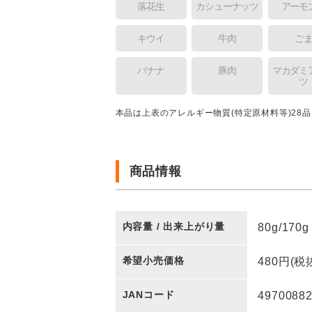
落花生
カシューナッツ
アーモ
キウイ
牛肉
ご
バナナ
豚肉
マカダミ
ツ
本品は上表のアレルギー物質(特定原材料等)28
商品情報
内容量 / 出来上がり量
80g/17
希望小売価格
480円(税抜
JANコード
4970088