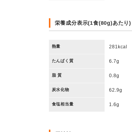
栄養成分表示(1食(80g)あたり)
熱量
281kcal
たんぱく質
6.7g
脂 質
0.8g
炭水化物
62.9g
食塩相当量
1.6g