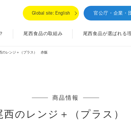
Global site: English
官公庁・企業・
？
尾西食品の取組み
尾西食品が
選ばれる
尾西のレンジ＋（プラス） 赤飯
商品情報
g尾西のレンジ＋（プラス）