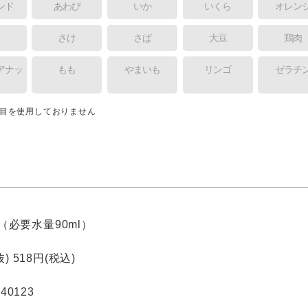
ンド
あわび
いか
いくら
オレン
ま
さけ
さば
大豆
鶏肉
アナッ
もも
やまいも
リンゴ
ゼラチ
品目を使用しておりません
0g（必要水量90ml）
) 518円(税込)
240123