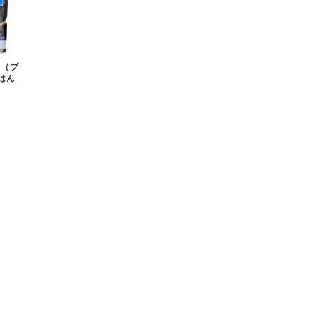
＋（プ
はん