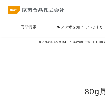
商品情報
アルファ⽶を
知っていますか
尾西食品株式会社TOP
商品情報 一覧
80g
80