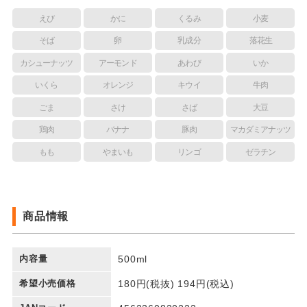
えび
かに
くるみ
小麦
そば
卵
乳成分
落花生
カシューナッツ
アーモンド
あわび
いか
いくら
オレンジ
キウイ
牛肉
ごま
さけ
さば
大豆
鶏肉
バナナ
豚肉
マカダミアナッツ
もも
やまいも
リンゴ
ゼラチン
商品情報
内容量
500ml
希望小売価格
180円(税抜) 194円(税込)