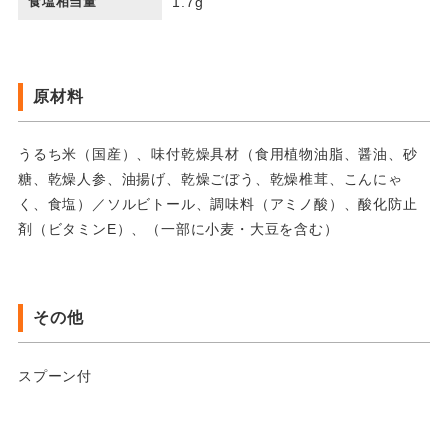
食塩相当量
1.7g
原材料
うるち米（国産）、味付乾燥具材（食用植物油脂、醤油、砂
糖、乾燥人参、油揚げ、乾燥ごぼう、乾燥椎茸、こんにゃ
く、食塩）／ソルビトール、調味料（アミノ酸）、酸化防止
剤（ビタミンE）、（一部に小麦・大豆を含む）
その他
スプーン付