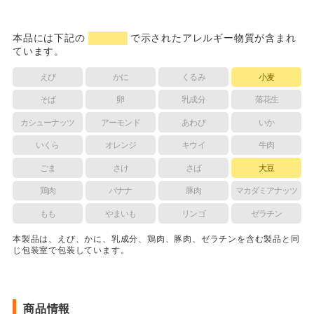
本品には下記の
で示されたアレルギー物質が含まれ
ています。
えび
かに
くるみ
小麦
そば
卵
乳成分
落花生
カシューナッツ
アーモンド
あわび
いか
いくら
オレンジ
キウイ
牛肉
ごま
さけ
さば
大豆
鶏肉
バナナ
豚肉
マカダミアナッツ
もも
やまいも
リンゴ
ゼラチン
本製品は、えび、かに、乳成分、鶏肉、豚肉、ゼラチンを含む製品と同
じ包装室で包装しています。
商品情報