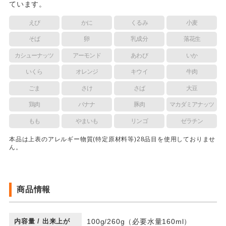
ています。
えび
かに
くるみ
小麦
そば
卵
乳成分
落花生
カシューナッツ
アーモンド
あわび
いか
いくら
オレンジ
キウイ
牛肉
ごま
さけ
さば
大豆
鶏肉
バナナ
豚肉
マカダミアナッツ
もも
やまいも
リンゴ
ゼラチン
本品は上表のアレルギー物質(特定原材料等)28品目を使用しておりませ
ん。
商品情報
内容量 / 出来上が
100g/260g（必要水量160ml）