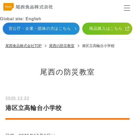
Global site: English
官公庁・企業・団体
の方はこちら
商品購入はこちら
尾西食品株式会社TOP
尾⻄の防災教室
港区⽴⾼輪台⼩学校
尾⻄の防災教室
2025.12.22
港区⽴⾼輪台⼩学校