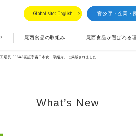
Global site: English
官公庁・企業・
？
尾西食品の取組み
尾西食品が
選ばれる
工場長「JAXA認証宇宙日本食一挙紹介」に掲載されました
What’s New