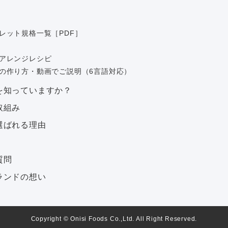
レット規格一覧［PDF］
アレンジレシピ
の作り方・動画でご説明（6言語対応）
を知っていますか？
取組み
選ばれる理由
質問
ランドの想い
Copyright © Onisi Foods Co.,Ltd. All Right Reserved.