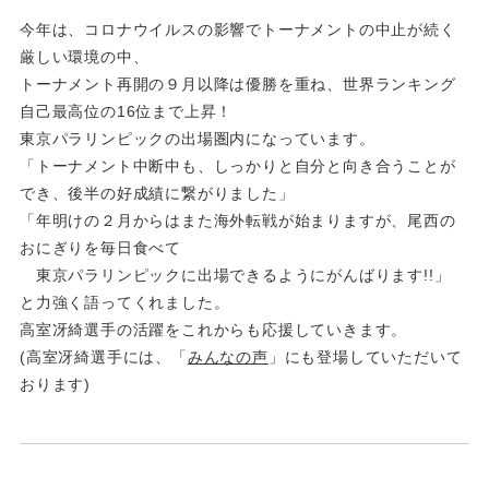
今年は、コロナウイルスの影響でトーナメントの中止が続く
厳しい環境の中、
トーナメント再開の９月以降は優勝を重ね、世界ランキング
自己最高位の16位まで上昇！
東京パラリンピックの出場圏内になっています。
「トーナメント中断中も、しっかりと自分と向き合うことが
でき、後半の好成績に繋がりました」
「年明けの２月からはまた海外転戦が始まりますが、尾西の
おにぎりを毎日食べて
東京パラリンピックに出場できるようにがんばります!!」
と力強く語ってくれました。
高室冴綺選手の活躍をこれからも応援していきます。
(高室冴綺選手には、「
みんなの声
」にも登場していただいて
おります)