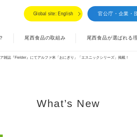
Global site: English
官公庁・企業・
？
尾西食品の取組み
尾西食品が
選ばれる
ア雑誌『Fielder』にてアルファ米「おにぎり」「エスニックシリーズ」掲載！
What’s New