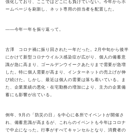
強化しており、ここではどこにも負けていない。今年からホ
ームページを刷新し、ネット専用の担当者を配置した。
――今年一年を振り返って。
古澤 コロナ禍に振り回された一年だった。2月中旬から後半
にかけて新型コロナウイルス感染症が広がり、個人の備蓄意
識が急に高まり、ゴールデンウイークあたりまで需要が急増
した。特に個人需要が高まり、インターネットの売上げが伸
び続けた。しかし、最近は個人の需要は落ち着いている。ま
た、企業業績の悪化・在宅勤務の増加により、主力の企業備
蓄にも影響が出ている。
例年、9月の「防災の日」を中心に各所でイベントが開催さ
れ、備蓄意識が高まるが、これらのイベントも今年はコロナ
で中止になった。行事がすべてキャンセルとなり、消費者の