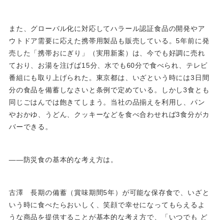
また、グローバル化に対応してハラール認証食品の開発やア
ウトドア需要に応えた携帯用製品も販売している。5年前に発
売した「携帯おにぎり」（実用新案）は、今でも好調に売れ
ており、お湯を注げば15分、水でも60分で食べられ、テレビ
番組にも取り上げられた。東京都は、いざという時には3日間
分の食品を備蓄しなさいと条例で定めている。しかし3食とも
同じごはんでは飽きてしまう。当社の品揃えを利用し、パン
やおかゆ、うどん、クッキーなどを食べ合わせれば3食分がカ
バーできる。
――防災食の基本的な考え方は。
古澤 長期の備蓄（賞味期間5年）が可能な保存食で、いざと
いう時に食べたらおいしく、笑顔で幸せになってもらえるよ
うな商品を提供することが基本的な考え方で、「いつでも ど