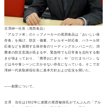
古澤紳一社長（尾西食品）
「アルファ米」のトップメーカーの尾西食品は「おいしい保
存食」を掲げ、防災・備蓄、アレルギー対応食、ハラール対
応食などを展開する保存食のリーディングカンパニーだ。消
費者の防災意識が高まる中、緊急時でも日常食を志向する動
きが強まっており、「携帯おにぎり」や「ひだまりパン」な
どは今や食シーンに欠かせない存在になっている。そこで古
澤紳一代表取締役社長に基本方針および近況を聞いた。
――創業について。
古澤 当社は1932年に創業の尾西敏保氏がでんぷんの「アル