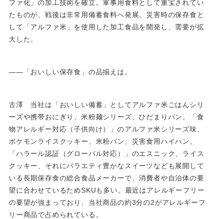
ファ化」の加工技術を確立。軍事用食料として重宝されてい
たものが、戦後は非常用備蓄食料へ発展。災害時の保存食と
して「アルファ米」を使用した加工食品を開発し、需要が拡
大した。
――「おいしい保存食」の品揃えは。
古澤 当社は「おいしい備蓄」としてアルファ米ごはんシリ
ーズや携帯おにぎり、米粉麺シリーズ、ひだまりパン。「食
物アレルギー対応（子供向け）」のアルファ米シリーズ味、
ポケモンライスクッキー、米粉パン、災害食用ハイハン。
「ハラール認証（グローバル対応）」のエスニック、ライス
クッキー、それにバラエティ豊かなスイーツなども展開して
いる長期保存食の総合食品メーカーで、消費者や自治体の要
望に合わせているためSKUも多い。最近はアレルギーフリー
の要望が強まっており、当社商品の約3分の2がアレルギーフ
リー商品で占められている。