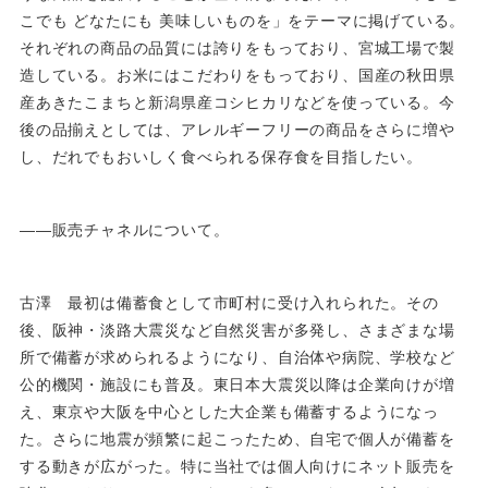
こでも どなたにも 美味しいものを」をテーマに掲げている。
それぞれの商品の品質には誇りをもっており、宮城工場で製
造している。お米にはこだわりをもっており、国産の秋田県
産あきたこまちと新潟県産コシヒカリなどを使っている。今
後の品揃えとしては、アレルギーフリーの商品をさらに増や
し、だれでもおいしく食べられる保存食を目指したい。
――販売チャネルについて。
古澤 最初は備蓄食として市町村に受け入れられた。その
後、阪神・淡路大震災など自然災害が多発し、さまざまな場
所で備蓄が求められるようになり、自治体や病院、学校など
公的機関・施設にも普及。東日本大震災以降は企業向けが増
え、東京や大阪を中心とした大企業も備蓄するようになっ
た。さらに地震が頻繁に起こったため、自宅で個人が備蓄を
する動きが広がった。特に当社では個人向けにネット販売を