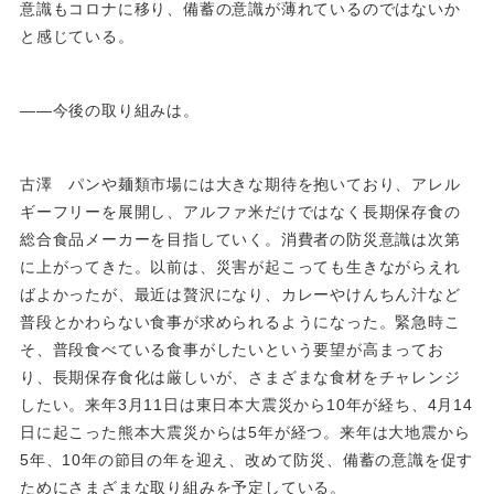
意識もコロナに移り、備蓄の意識が薄れているのではないか
と感じている。
――今後の取り組みは。
古澤 パンや麺類市場には大きな期待を抱いており、アレル
ギーフリーを展開し、アルファ米だけではなく長期保存食の
総合食品メーカーを目指していく。消費者の防災意識は次第
に上がってきた。以前は、災害が起こっても生きながらえれ
ばよかったが、最近は贅沢になり、カレーやけんちん汁など
普段とかわらない食事が求められるようになった。緊急時こ
そ、普段食べている食事がしたいという要望が高まってお
り、長期保存食化は厳しいが、さまざまな食材をチャレンジ
したい。来年3月11日は東日本大震災から10年が経ち、4月14
日に起こった熊本大震災からは5年が経つ。来年は大地震から
5年、10年の節目の年を迎え、改めて防災、備蓄の意識を促す
ためにさまざまな取り組みを予定している。