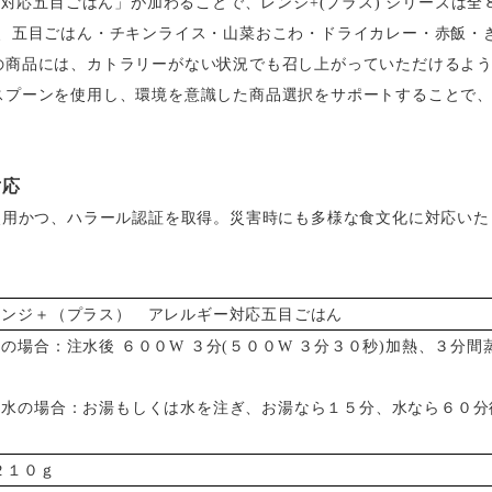
ギー対応五目ごはん」が加わることで、レンジ+(プラス) シリーズは
か、五目ごはん・チキンライス・山菜おこわ・ドライカレー・赤飯・
の商品には、カトラリーがない状況でも召し上がっていただけるよ
スプーンを使用し、環境を意識した商品選択をサポートすることで
対応
使用かつ、ハラール認証を取得。災害時にも多様な食文化に対応いた
レンジ＋（プラス） アレルギー対応五目ごはん
の場合：注水後 ６００W ３分(５００W ３分３０秒)加熱、３分間
、水の場合：お湯もしくは水を注ぎ、お湯なら１５分、水なら６０分
２１０ｇ