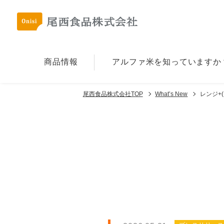
商品情報
アルファ⽶を
知っていますか
尾西食品株式会社TOP
What’s New
レンジ+