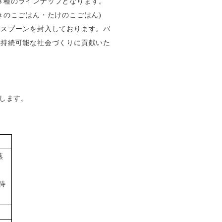
全８種のラインナップとなります。
きのこごはん・たけのこごはん)
うスプーンを封入しております。バ
、持続可能な社会づくりに貢献いた
します。
蒸
待