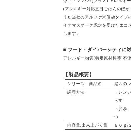
今回「レンジ+(プラス) アレル
(アレルギー対応五目ごはんのほ
また当社のアルファ米個袋タイプ
イオマスマーク認定を受けたエコ
します。
■
フード・ダイバーシティに
アレルギー物質(特定原材料等)不
【製品概要】
シリーズ 商品名
尾西の
調理方法
・レンジ
らす
・お湯
つ
内容量/出来上がり量
８０ｇ/