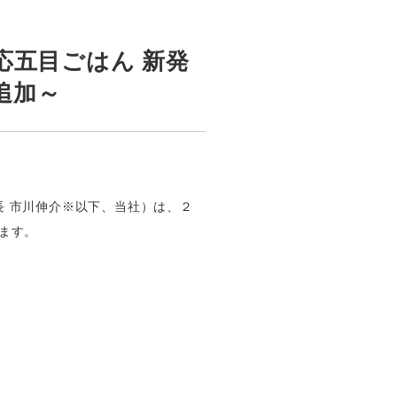
応五目ごはん 新発
追加～
長 市川伸介※以下、当社）は、２
ます。