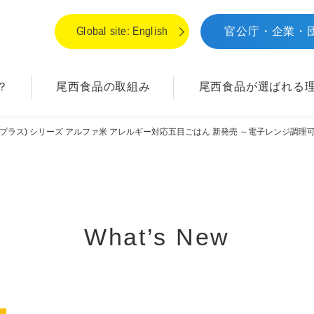
Global site: English
官公庁・企業・
？
尾西食品の取組み
尾西食品が
選ばれる
(プラス) シリーズ アルファ米 アレルギー対応五目ごはん 新発売 ～電子レンジ調
What’s New