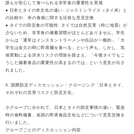
誰もが安心して食べられる非常食の重要性を実感
● 日本とタイの米文化の違い: ジャスミンライス（タイ米）と
の比較や、米の食感に関する活発な意見交換
● タイでの防災食の可能性: タイでは自然災害（特に地震）が
少ないため、非常食の備蓄習慣がほとんどありません。学生
からは「通常はインスタントラーメンや缶詰が一般的」「大
学生は金欠の時に即席麺を食べる」という声も。しかし、気
候変動による洪水リスクの増加を踏まえ、「今後タイでもこ
うした備蓄食品の重要性が高まるのでは」という意見が出さ
れました。
4. 国際防災ディスカッション・クロージング「日本とタイ、
それぞれの災害リスクと防災文化」
小グループに分かれて、日本とタイの防災事情の違い、緊急
時の食料備蓄、各国の即席食品文化などについて意見交換を
行いました。
グループごとのディスカッション内容: