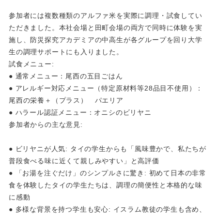
参加者には複数種類のアルファ米を実際に調理・試食してい
ただきました。本社会場と田町会場の両方で同時に体験を実
施し、防災探究アカデミアの中高生が各グループを回り大学
生の調理サポートにも入りました。
試食メニュー:
● 通常メニュー：尾西の五目ごはん
● アレルギー対応メニュー（特定原材料等28品目不使用）：
尾西の栄養＋（プラス） パエリア
● ハラール認証メニュー：オニシのビリヤニ
参加者からの主な意見:
● ビリヤニが人気: タイの学生からも「風味豊かで、私たちが
普段食べる味に近くて親しみやすい」と高評価
● 「お湯を注ぐだけ」のシンプルさに驚き: 初めて日本の非常
食を体験したタイの学生たちは、調理の簡便性と本格的な味
に感動
● 多様な背景を持つ学生も安心: イスラム教徒の学生も含め、