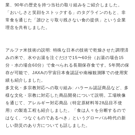
業、90年の歴史を持つ当社の取り組みをご紹介しました。
「おいしさと笑顔をストックする」のタグラインのもと、非
常食を通じた「誰ひとり取り残さない食の提供」という企業
理念を共有しました。
アルファ米技術の説明: 特殊な日本の技術で乾燥させた調理済
みの米で、水やお湯を注ぐだけで15〜60分（お湯の場合15
分・水の場合60分）で食べられる長期保存食です。5年間の保
存が可能で、JAXAの宇宙日本食認証や南極観測隊での使用実
績も紹介しました。
多文化・多宗教対応への取り組み: ハラール認証商品など、多
様な文化・宗教に対応した商品開発について説明。工場映像
を通じて、アレルギー対応商品（特定原材料等28品目不使
用）の製造工程も紹介しました。「食は人々を分断するので
はなく、つなぐものであるべき」というグローバル時代の新
しい防災のあり方についても話しました。