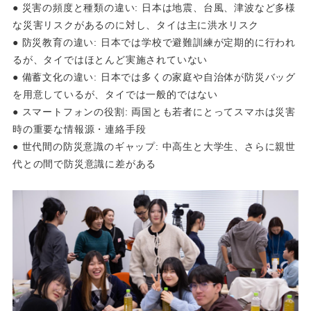
● 災害の頻度と種類の違い: 日本は地震、台風、津波など多様
な災害リスクがあるのに対し、タイは主に洪水リスク
● 防災教育の違い: 日本では学校で避難訓練が定期的に行われ
るが、タイではほとんど実施されていない
● 備蓄文化の違い: 日本では多くの家庭や自治体が防災バッグ
を用意しているが、タイでは一般的ではない
● スマートフォンの役割: 両国とも若者にとってスマホは災害
時の重要な情報源・連絡手段
● 世代間の防災意識のギャップ: 中高生と大学生、さらに親世
代との間で防災意識に差がある