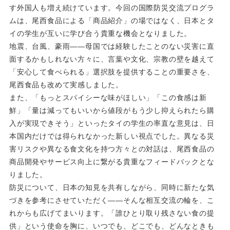
す外国人も増え続けています。今回の国際防災交流プログラ
ムは、尾西食品による「商品紹介」の場ではなく、日本とタ
イの学生が互いに学び合う貴重な機会となりました。
地震、台風、豪雨——母国では経験したことのない災害に直
面するかもしれない方々に、言葉や文化、宗教の壁を越えて
「安心して食べられる」選択肢を提供することの重要さを、
尾西食品も改めて実感しました。
また、「もっとスパイシーな味がほしい」「この食感は新
鮮」「量は減ってもいいから値段がもう少し抑えられたら購
入が実現できそう」といったタイの学生の率直な意見は、日
本国内だけでは得られなかった新しい視点でした。異なる災
害リスクや異なる食文化を持つ方々との対話は、尾西食品の
商品開発やサービス向上に繋がる貴重なフィードバックとな
りました。
防災について、日本の知見を共有しながら、同時に新たな気
づきを参考にさせていただく——そんな相互交流の輪を、こ
れからも広げてまいります。「誰ひとり取り残さない食の提
供」という使命を胸に、いつでも、どこでも、どんなときも