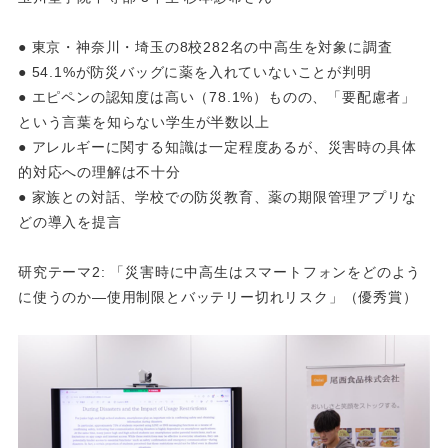
● 東京・神奈川・埼玉の8校282名の中高生を対象に調査
● 54.1%が防災バッグに薬を入れていないことが判明
● エピペンの認知度は高い（78.1%）ものの、「要配慮者」
という言葉を知らない学生が半数以上
● アレルギーに関する知識は一定程度あるが、災害時の具体
的対応への理解は不十分
● 家族との対話、学校での防災教育、薬の期限管理アプリな
どの導入を提言
研究テーマ2: 「災害時に中高生はスマートフォンをどのよう
に使うのか―使用制限とバッテリー切れリスク」（優秀賞）