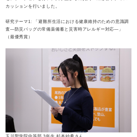
カッションを行いました。
研究テーマ1: 「避難所生活における健康維持のための意識調
査―防災バッグの常備薬備蓄と災害時アレルギー対応―」
（最優秀賞）
玉川聖学院中等部 3年生 杉本紗希さん