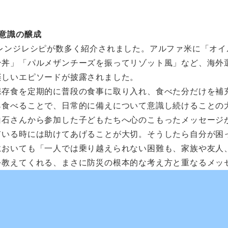
意識の醸成
レンジレシピが数多く紹介されました。アルファ米に「オイ
ン丼」「パルメザンチーズを振ってリゾット風」など、海外
楽しいエピソードが披露されました。
保存食を定期的に普段の食事に取り入れ、食べた分だけを補
ら食べることで、日常的に備えについて意識し続けることの
白石さんから参加した子どもたちへ心のこもったメッセージ
ている時には助けてあげることが大切。そうしたら自分が困
においても「一人では乗り越えられない困難も、家族や友人
を教えてくれる、まさに防災の根本的な考え方と重なるメッ