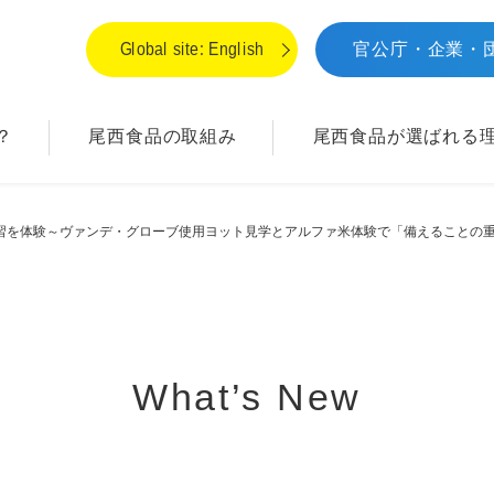
Global site: English
官公庁・企業・
？
尾西食品の取組み
尾西食品が
選ばれる
習を体験～ヴァンデ・グローブ使用ヨット見学とアルファ米体験で「備えることの
What’s New