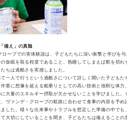
「備え」の真髄
グローブでの実体験談は、子どもたちに深い衝撃と学びを与
分の仮眠を取る程度であること、熟睡してしまえば舵を切れ
もたちは過酷さを実感しました。
べて一人で行うという過酷さについて詳しく聞いた子どもた
う作業に想像を超える船乗りとしての高い技術と強靭な体力
めに大量のエネルギー摂取が欠かせないことを学びました。
は、ヴァンデ・グローブの航路に合わせて食事の内容を予め
れました。様々な出来事やトラブルを想定した準備の中でも
して大切にしていることを聞き、子どもたちは備えることの