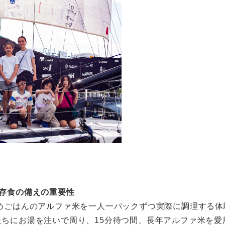
存食の備えの重要性
めごはんのアルファ米を一人一パックずつ実際に調理する体
ちにお湯を注いで周り、15分待つ間、長年アルファ米を愛