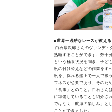
■世界一過酷なレースが教える
白石康次郎さんのヴァンデ・
熟睡することができず、数十
という極限状況を聞き、子ど
帆の付け替えなどの作業をす
帆を、揺れる船上で一人で扱
フネスが必要であり、そのた
「食事」とのこと。白石さん
に準備していることも紹介さ
ではなく「航海の楽しみ」と
ことができました。