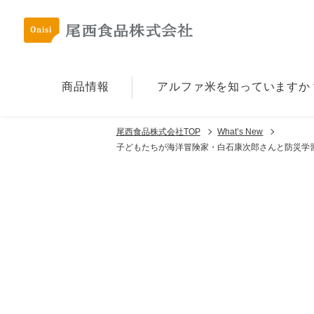
商品情報
アルファ⽶を
知っていますか
尾西食品株式会社TOP
What’s New
子どもたちが海洋冒険家・白石康次郎さんと防災学