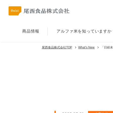
商品情報
アルファ⽶を
知っていますか
尾西食品株式会社TOP
What’s New
「日経