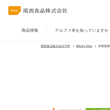
商品情報
アルファ⽶を
知っていますか
尾西食品株式会社TOP
What’s New
伊勢新