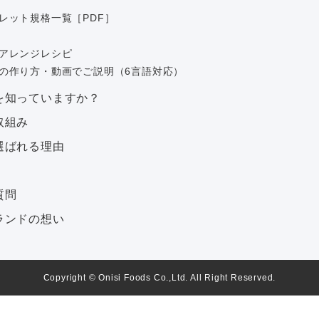
レット規格一覧［PDF］
アレンジレシピ
の作り方・動画でご説明（6言語対応）
を知っていますか？
取組み
選ばれる理由
質問
ランドの想い
Copyright © Onisi Foods Co.,Ltd. All Right Reserved.