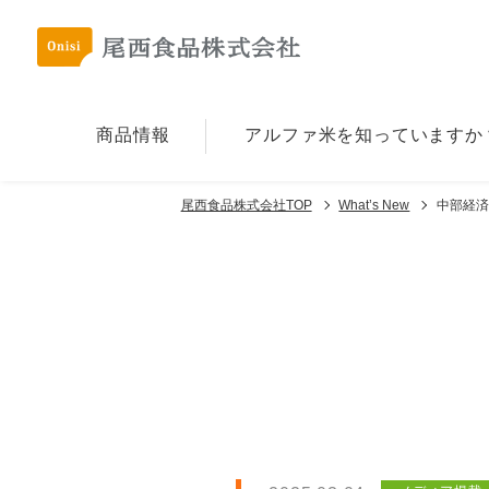
商品情報
アルファ⽶を
知っていますか
尾西食品株式会社TOP
What’s New
中部経