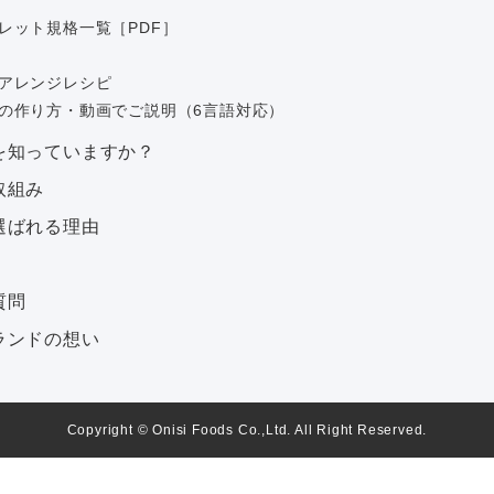
レット規格一覧［PDF］
アレンジレシピ
の作り方・動画でご説明（6言語対応）
を知っていますか？
取組み
選ばれる理由
質問
ランドの想い
Copyright © Onisi Foods Co.,Ltd. All Right Reserved.