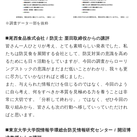
※調査データ一部を抜粋
◼️
尾西食品株式会社
/
防災士
栗田取締役からの講評
皆さん一人ひとりが考え、とても素晴らしい発表でした。私
たちは防災食を展開する会社として、防災対策の意識を高め
るためにも日々活動をしていますが、今回の調査からローリ
ングストックの意識がまだまだ低いことがわかり、我々も更
に尽力していかなければと感じました。
また、与えられた情報だけを信じるのではなく、今回のよう
に自ら考え、何をすべきか本質を見極める力を養うことは非
常に大切です。「分析して終わり。」ではなく、ぜひ今回の
取り組みから、皆さんも次の行動へ移していっていただけれ
ばと思います。
◼️
東京大学大学院情報学環総合防災情報研究センター
/
開沼博