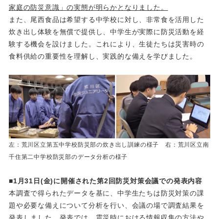
家庭の防災意識」の実態が明らかとなりました。
また、尾西食品は希望する中学校に対し、非常食を活用した
炊き出し体験を無償で提供し、中学生が実際に防災活動を経
験する機会を設けました。これにより、生徒たちは災害時の
食料供給の重要性を理解し、実践的な備えを学びました。
左：荒川区立第五中学校防災部の炊き出し訓練の様子 右：荒川区立南
千住第二中学校防災部のデータ分析の様子
■
1
月
31
日
(
金
)
に開催された第
2
回防災対策会議での発表内容
本調査で得られたデータを基に、中学生たちは防災対策の課
題や必要な備えについて分析を行い、会議の場で調査結果を
発表しました。発表では、震災時における情報収集の方法や