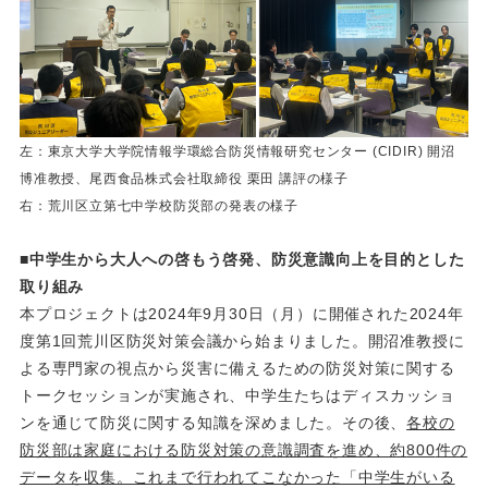
左：東京大学大学院情報学環総合防災情報研究センター (CIDIR) 開沼
博准教授、尾西食品株式会社取締役 栗田 講評の様子
右：荒川区立第七中学校防災部の発表の様子
■中学生から大人への啓もう啓発、防災意識向上を目的とした
取り組み
本プロジェクトは2024年9月30日（月）に開催された2024年
度第1回荒川区防災対策会議から始まりました。開沼准教授に
よる専門家の視点から災害に備えるための防災対策に関する
トークセッションが実施され、中学生たちはディスカッショ
ンを通じて防災に関する知識を深めました。その後、
各校の
防災部は家庭における防災対策の意識調査を進め、約
800
件の
データを収集。これまで行われてこなかった「中学生がいる