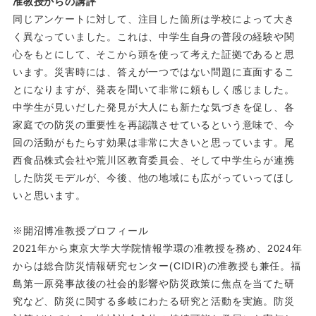
准教授からの講評
同じアンケートに対して、注目した箇所は学校によって大き
く異なっていました。これは、中学生自身の普段の経験や関
心をもとにして、そこから頭を使って考えた証拠であると思
います。災害時には、答えが一つではない問題に直面するこ
とになりますが、発表を聞いて非常に頼もしく感じました。
中学生が見いだした発見が大人にも新たな気づきを促し、各
家庭での防災の重要性を再認識させているという意味で、今
回の活動がもたらす効果は非常に大きいと思っています。尾
西食品株式会社や荒川区教育委員会、そして中学生らが連携
した防災モデルが、今後、他の地域にも広がっていってほし
いと思います。
※開沼博准教授プロフィール
2021年から東京大学大学院情報学環の准教授を務め、2024年
からは総合防災情報研究センター(CIDIR)の准教授も兼任。福
島第一原発事故後の社会的影響や防災政策に焦点を当てた研
究など、防災に関する多岐にわたる研究と活動を実施。​​防災