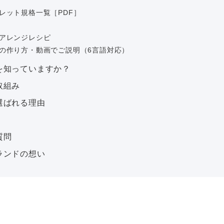
レット規格一覧［PDF］
アレンジレシピ
の作り方・動画でご説明（6言語対応）
を知っていますか？
取組み
選ばれる理由
質問
ランドの想い
Copyright © Onisi Foods Co.,Ltd. All Right Reserved.