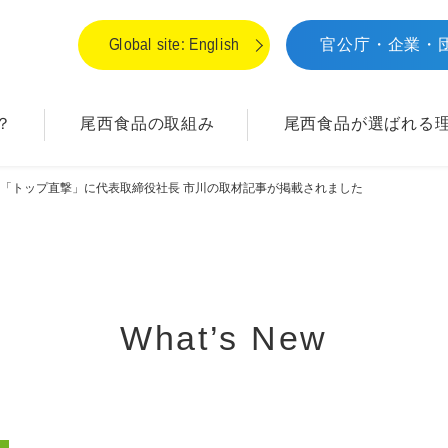
Global site: English
官公庁・企業・
？
尾西食品の取組み
尾西食品が
選ばれる
「トップ直撃」に代表取締役社長 市川の取材記事が掲載されました
What’s New