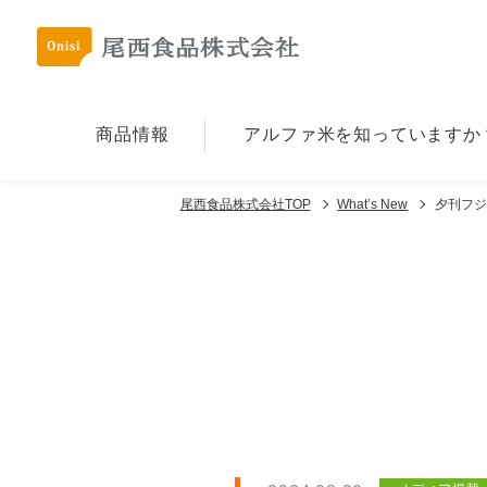
商品情報
アルファ⽶を
知っていますか
尾西食品株式会社TOP
What’s New
夕刊フジ