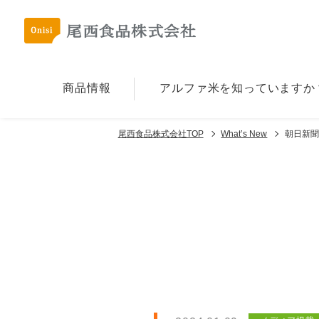
商品情報
アルファ⽶を
知っていますか
尾西食品株式会社TOP
What’s New
朝日新