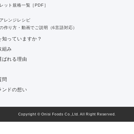
レット規格一覧［PDF］
アレンジレシピ
の作り方・動画でご説明（6言語対応）
を知っていますか？
取組み
選ばれる理由
質問
ランドの想い
Copyright © Onisi Foods Co.,Ltd. All Right Reserved.