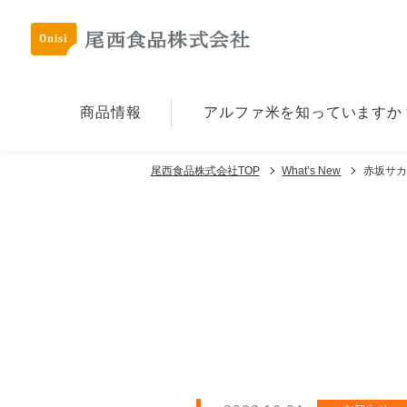
商品情報
アルファ⽶を
知っていますか
尾西食品株式会社TOP
What’s New
赤坂サ