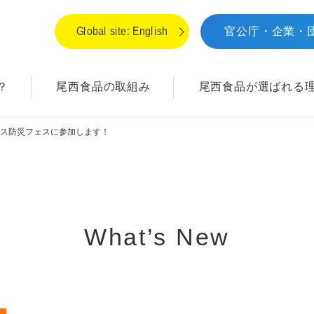
Global site: English
官公庁・企業・
？
尾西食品の取組み
尾西食品が
選ばれる
カス防災フェスに参加します！
What’s New