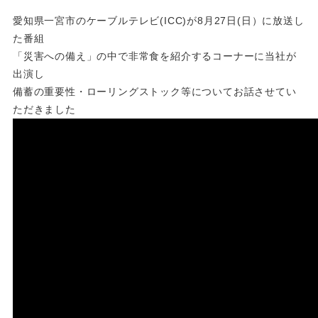
愛知県一宮市のケーブルテレビ(ICC)が8月27日(日）に放送し
た番組
「災害への備え」の中で非常食を紹介するコーナーに当社が
出演し
備蓄の重要性・ローリングストック等についてお話させてい
ただきました