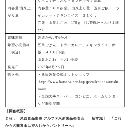
なら１５分、水なら６０分待って完成
内容量/出来上
内容量：８０g/ 袋、出来上り量：五目ご飯・ドラ
がり量
イカレー・チキンライス ２１０ g
赤飯・山菜おこわ 170ｇ （お茶碗たっぷり１杯
分)
賞味期限
製造から5年6か月
希望小売価格
五目ごはん、ドライカレー、チキンライス、赤
（税込）
飯：４１０円/袋
山菜おこわ：４5３円/袋
発売日
2023
年8月2５日
購入先
・亀田製菓公式ネットショップ
https://www.kameda-netshop.jp/collections/onishi-
foods
・全国大手スーパー、コンビニ、ホームセンター
など順次展開
【開催概要】
名称：
尾西食品主催 アルファ米新製品発表会 新常識！ 『これ
からの非常食は押入れからパントリーへ』