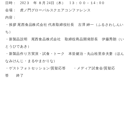
日時： 202３ 年 ８月 24日（木） 1３：００－１4：0０
会場： 虎ノ門グローバルスクエアコンファレンス
内容：
・挨拶 尾西食品株式会社 代表取締役社長 古澤 紳一（ふるさわしんい
ち）
・新製品説明 尾西食品株式会社 取締役商品開発部長 伊藤秀朗（い
とうひであき）
・新製品作り方実演・試食・トーク 本並健治・丸山桂里奈夫妻（ほん
なみけんじ・まるやまかりな）
・ゲストフォトセッション/質疑応答 ・メディア試食会/質疑応
答 終了