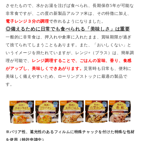
させたもので、水かお湯を注げば食べられ、長期保存5年が可能な
非常食ですが、この度の新製品アルファ米は、その特徴に加え、
電子レンジ３分の調理
で
作れるようになりました。
◎備えるために日常でも食べられる「美味しさ」は重要
一般的に非常食は、押入れや倉庫に入れたまま、賞味期限が過ぎ
て捨てられてしまうこともあります。また、「おいしくない」と
いうイメージを持たれていますが、レンジ+（プラス）は、簡単調
理が可能で、
レンジ調理することで、ごはんの旨味、香り、食感
がアップし、美味しくできあがります。
災害時も日常も、便利に
美味しく備えやすいため、ローリングストックに最適の製品で
す。
※バリア性、遮光性のあるフィルムに特殊チャックを付けた特殊な包材
を使用（特許申請中）