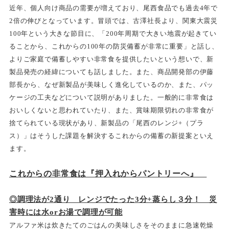
近年、個人向け商品の需要が増えており、尾西食品でも過去4年で
2倍の伸びとなっています。冒頭では、古澤社長より、関東大震災
100年という大きな節目に、「200年周期で大きい地震が起きてい
ることから、これからの100年の防災備蓄が非常に重要」と話し、
よりご家庭で備蓄しやすい非常食を提供したいという想いで、新
製品発売の経緯についても話しました。また、商品開発部の伊藤
部長から、なぜ新製品が美味しく進化しているのか、また、パッ
ケージの工夫などについて説明がありました。一般的に非常食は
おいしくないと思われていたり、また、賞味期限切れの非常食が
捨てられている現状があり、新製品の「尾西のレンジ+（プラ
ス）」はそうした課題を解決するこれからの備蓄の新提案といえ
ます。
これからの非常食は『押入れからパントリーへ』
◎調理法が2通り レンジでたった3分+蒸らし３分！ 災
害時には水orお湯で調理が可能
アルファ米は炊きたてのごはんの美味しさをそのままに急速乾燥