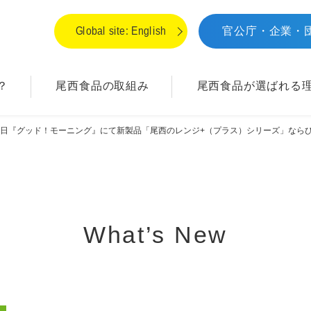
Global site: English
官公庁・企業・
？
尾西食品の取組み
尾西食品が
選ばれる
日『グッド！モーニング』にて新製品「尾西のレンジ+（プラス）シリーズ」なら
What’s New