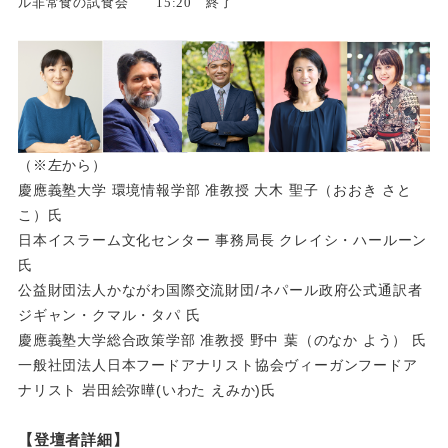
ル非常食の試食会 15:20 終了
（※左から）
慶應義塾大学 環境情報学部 准教授 大木 聖子（おおき さと
こ）氏
日本イスラーム文化センター 事務局長 クレイシ・ハールーン
氏
公益財団法人かながわ国際交流財団/ネパール政府公式通訳者
ジギャン・クマル・タパ 氏
慶應義塾大学総合政策学部 准教授 野中 葉（のなか よう） 氏
一般社団法人日本フードアナリスト協会ヴィーガンフードア
ナリスト 岩田絵弥曄(いわた えみか)氏
【登壇者詳細】