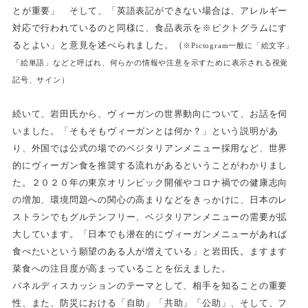
とが重要」 そして、「英語表記ができない場合は、アレルギー
対応で行われているのと同様に、食品表示を※ピクトグラムにす
るとよい」と意見を述べられました。（
※Pictogram一般に「絵文字」
「絵単語」などと呼ばれ、何らかの情報や注意を示すために表示される視覚
記号、サイン）
続いて、岩田氏から、ヴィーガンの世界動向について、お話を伺
いました。「そもそもヴィーガンとは何か？」という説明があ
り、外国では公式の場でのベジタリアンメニュー採用など、世界
的にヴィーガン食を推奨する流れがあるということがわかりまし
た。２０２０年の東京オリンピック開催やコロナ禍での健康志向
の増加、環境問題への関心の高まりなどをきっかけに、日本のレ
ストランでもグルテンフリー、ベジタリアンメニューの需要が拡
大しています。「日本でも潜在的にヴィーガンメニューがあれば
食べたいという願望のある人が増えている」と岩田氏。ますます
菜食への注目度が高まっていることを伝えました。
パネルディスカッションのテーマとして、相手を知ることの重要
性、また、防災における「自助」「共助」「公助」、そして、フ