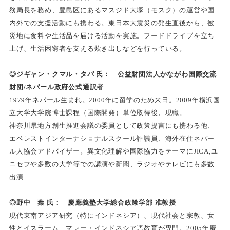
務局長を務め、豊島区にあるマスジド大塚（モスク）の運営や国
内外での支援活動にも携わる。東日本大震災の発生直後から、被
災地に食料や生活品を届ける活動を実施。フードドライブを立ち
上げ、生活困窮者を支える炊き出しなどを行っている。
◎ジギャン・クマル・タパ 氏： 公益財団法人かながわ国際交流
財団/ネパール政府公式通訳者
1979
年ネパール生まれ。2000年に留学のため来日。2009年横浜国
立大学大学院博士課程（国際開発）単位取得後、現職。
神奈川県地方創生推進会議の委員として政策提言にも携わる他、
エベレストインターナショナルスクール評議員、海外在住ネパー
ル人協会アドバイザー。異文化理解や国際協力をテーマにJICA,ユ
ニセフや多数の大学等での講演や新聞、ラジオやテレビにも多数
出演
◎野中 葉 氏： 慶應義塾大学総合政策学部 准教授
現代東南アジア研究（特にインドネシア）、現代社会と宗教、女
性とイスラーム、マレー・インドネシア語教育が専門。2005年慶