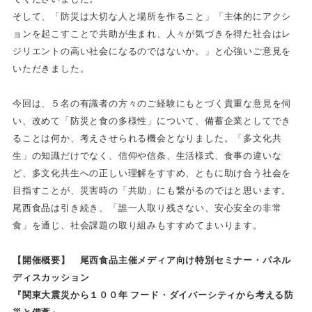
そして、「防災は大切な人と場所を作ること」「主体的にアクシ
ョンを起こすことで共助が生まれ、人々が気づきを得た社会はレ
ジリエントの高い社会になるのではないか。」と心強いご意見を
いただきました。
今回は、５名の有識者の方々のご経験にもとづく貴重な意見を伺
い、改めて「防災と食の多様性」について、備蓄企業としてでき
ることは何か、考えさせられる機会となりました。「多文化共
生」の知識だけでなく、信仰や信条、生活様式、食事の違いな
ど、多文化共生への正しい理解をすすめ、ともに助け合う社会を
目指すことが、災害時の「共助」にも繋がるのではと思います。
尾西食品は引き続き、「誰一人取り残さない、安心安全の非常
食」を通じ、社会課題の取り組みもすすめてまいります。
【開催概要】 尾西食品主催メディア向け特別セミナー・パネル
ディスカッション
『関東大震災から１００年 フード・ダイバーシティから考える防