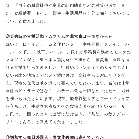
は、「自宅の耐震補強や家具の転倒防止などの対策が必要。ま
た、食糧備蓄、トイレ、衛生・生活用品を十分に備えておいてほ
しい」と伝えました。
◎災害時の支援活動・ムスリムの非常食は一切なかった
続いて、日本イスラーム文化センター 事務局長、クレイシ・ハ
ールーン 氏（※以下、ハールーン氏）が事務長を務めるモスクの
マスジド大塚は、東日本大震災発生直後から、被災地に食料を届
ける支援を行ってきました。行政やボランティアの人が立ち入れ
ない東北の地域までバスで駆け付け、高齢者らにおにぎりを配
布。現地の住民は涙を流して喜んでいたといいます。当時は非常
食はポピュラーではなく、ハラール食も一切なかったため、困難
を強いられたといいます。現在、慶應義塾大学とフードドライブ
を立ち上げ、生活困窮者などへの食糧支援を続けているハールー
ン氏は、「困ったときには皆で助け合う、『共助』の教えがムス
リムにはある」と教えてくださいました。
◎増加する在日外国人・多文化共生は進んでいるか