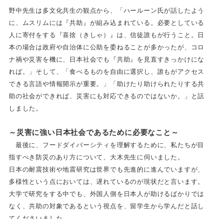
野中先生は多文化共生の観点から、「ハールーン氏が話したよう
に、ムスリムには『共助』が組み込まれている。必要としている
人に寄付をする『喜捨（きしゃ）』は、信徒誰もが行うこと。日
本の場合は政府や自治体に公助を委ねることが多かったが、コロ
ナ禍や災害を機に、日本社会でも『共助』を見直すきっかけにな
れば。」そして、「食べるものを自由に選択し、誰もがアクセス
できる言語や情報開示が重要。」「助けたり助けられたりする共
助の社会ができれば、災害にも対応できるのではないか。」と話
しました。
～災害に強い日本社会であるために必要なこと～
最後に、フードダイバーシティを理解するために、私たちが目
指すべき防災のあり方について、大木先生に伺いました。
日本の耐震技術や地震研究は世界でも先進的に進んでいますが、
多様性という点においては、遅れているのが現状だと言います。
大学で研究をする中でも、外国人側を日本人が助けるばかりでは
なく、共助の対象であるという視点を、留学生から学んだと話し
てくださいました。