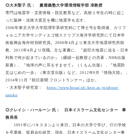
◎大木聖子 氏： 慶應義塾大学環境情報学部 准教授
専門は地震学・災害情報・防災教育など。高校１年生の時に起こ
った阪神・淡路大震災を機に地震学を志す。
2006
年東京大学大学院理学系研究科にて博士号を取得後、カリフ
ォルニア大学サンディエゴ校スクリプス海洋学研究所にて日本学
術振興会海外特別研究員。2008年4月より東京大学地震研究所助
教、2013年4月より現職。主な著書に、『超巨大地震に迫る－日本
列島で何が起きているのか』（纐纈一起教授との共著，NHK出版
新書）、『地球の声に耳をすませて』（くもん出版），『地震防
災はじめの一歩』（東京堂出版）など。2012年9月『情熱大陸』，
2014年11月『朝日新聞 フロントランナー』ほか。
・大木聖子研究室：
https://www.bosai.sfc.keio.ac.jp/about-
satoko
◎クレイシ・ハールーン 氏： 日本イスラーム文化センター 事
務局長
1991年にパキスタンより来日。日本の大学で学び、ITの学校
を卒業後、貿易会社経営。現在、日本イスラーム文化センター事