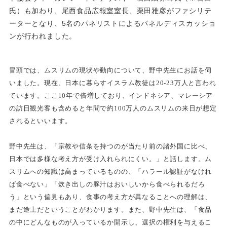
氏）も加わり、尾西食品広報室室長、栗田雅彦がファシリテ
ーターとなり、5名のパネリストによるパネルディスカッショ
ンが行われました。
冒頭では、ムスリムの現状や動向について、野中先生にお話を伺
いました。現在、日本に暮らすイスラム教徒は20-23万人と言われ
ています。ここ10年で倍増しており、インドネシア、マレーシア
の訪日観光客も含めると年間で約100万人のムスリムの来日が想定
されるといいます。
野中先生は、「宗教や信条を持つのが当たり前の諸外国に比べ、
日本では多様な考え方が受け入れられにくい。」と話します。ム
スリムへの知識は高まっているものの、「ハラール認証がなけれ
ば食べない」「炊き出しの豚汁はおいしいから食べられるだろ
う」という偏見もあり、食事の考え方が異なることへの理解は、
まだ途上だということがわかります。また、野中先生は、「食品
の中にどんなものが入っているか開示し、選択の権利を与えるこ