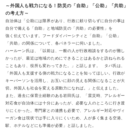
～外国人も戦力になる！防災の「自助」「公助」「共助」
の考え方～
自治体は「公助には限界があり、行政に頼り切らずに自分の事は
自分で備える「自助」と地域防災の「共助」の必要性」を
強く伝えています。フードダイバーシティと「自助」「公助」
「共助」の関係について、各パネラーに伺いました。
ハールーン氏は、「以前は、一般の人が行政相談をするのが難し
かったが、最近は地域のためにできることはあるかと訪ねられる
こともあり、役所も変わってきた。」と話します。 タパ氏は、
「外国人も支援する側の戦力になることを知ってほしい。行政が
キーパーソンを活用し、お互いに顔の見える関係になることが大
切。外国人も社会を変える原動力になれば。」と伝えました。
また、過去に保育士経験のある岩田氏は、「震災時、アレルギー
対応食が自治体には十分にあったが、必要な人のところに行き渡
りにくかった。専門家との連携も必要で、アレルギー対応やヴィ
ーガン食は現状では手に入りにくいため、人が多く集まる空港、
駅、ホテルなどにも準備が必要」と話しました。