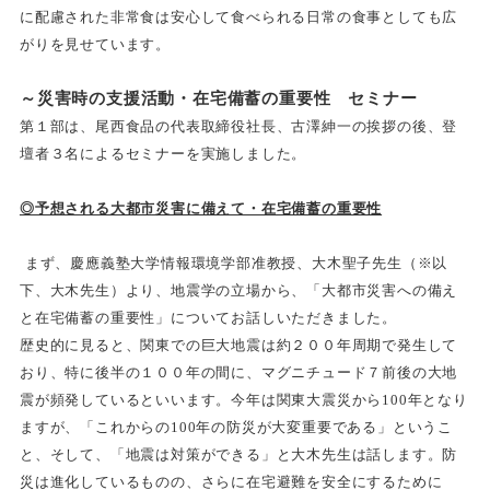
に配慮された非常食は安心して食べられる日常の食事としても広
がりを見せています。
～災害時の支援活動・在宅備蓄の重要性 セミナー
第１部は、尾西食品の代表取締役社長、古澤紳一の挨拶の後、登
壇者３名によるセミナーを実施しました。
◎予想される大都市災害に備えて・在宅備蓄の重要性
まず、慶應義塾大学情報環境学部准教授、大木聖子先生（※以
下、大木先生）より、地震学の立場から、「大都市災害への備え
と在宅備蓄の重要性」についてお話しいただきました。
歴史的に見ると、関東での巨大地震は約２００年周期で発生して
おり、特に後半の１００年の間に、マグニチュード７前後の大地
震が頻発しているといいます。今年は関東大震災から100年となり
ますが、「これからの100年の防災が大変重要である」というこ
と、そして、「地震は対策ができる」と大木先生は話します。防
災は進化しているものの、さらに在宅避難を安全にするために