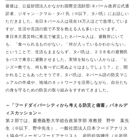
最後は、公益財団法人かながわ国際交流財団/ネパール政府公式通
訳者、ジギャン・クマル・タパ 氏（※以下、タパ氏）にお話しい
ただきました。在日ネパール人は現在14万人ほどで急増していま
すが、生活や言語の面で不安を抱える人も多いといいます。
東日本大震災時に東北で被災したネパール人は、避難所にいて
も、「食べられるものがない」「何が入っているかわからない」
ということで、生活もままならず、タパ氏は、２３８名の避難民
をバスで東京に避難させました。実情を知らない人からは、「ヒ
ンズー教でも、何も食べずに死ぬよりはましでしょう？」と、聞
かれることもあったそうです。タパ氏は、ネパール語の防災マニ
ュアルの作成や、地域のネットワークを活用しながら、自分たち
の身を守るための防災の取り組みをすすめてきました。
～「フードダイバーシティから考える防災と備蓄」パネルデ
ィスカッション～
第２部では、慶應義塾大学総合政策学部 准教授 野中 葉先
生（※以下、野中先生）、一般社団法人日本フードアナリス
ト協会ヴィーガンフードアナリスト 岩田絵弥曄氏（※岩田