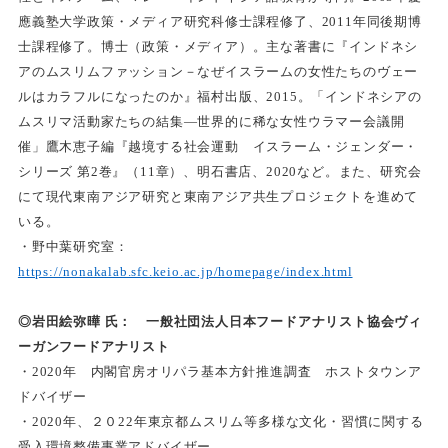
應義塾大学政策・メディア研究科修士課程修了、2011年同後期博
士課程修了。博士（政策・メディア）。主な著書に『インドネシ
アのムスリムファッション－なぜイスラームの女性たちのヴェー
ルはカラフルになったのか』福村出版、2015。「インドネシアの
ムスリマ活動家たちの結集―世界的に稀な女性ウラマー会議開
催」鷹木恵子編『越境する社会運動 イスラーム・ジェンダー・
シリーズ 第2巻』（11章）、明石書店、2020など。また、研究会
にて現代東南アジア研究と東南アジア共生プロジェクトを進めて
いる。
・野中葉研究室：
https://nonakalab.sfc.keio.ac.jp/homepage/index.html
◎岩田
絵弥曄
氏： 一般社団法人日本フードアナリスト協会ヴィ
ーガンフードアナリスト
・2020年 内閣官房オリパラ基本方針推進調査 ホストタウンア
ドバイザー
・2020年、２０22年東京都ムスリム等多様な文化・習慣に関する
受入環境整備事業アドバイザー