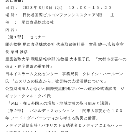
災と備蓄』
日 時： 202３年 8月 9日（水） 1３：００－１５：２０
場 所： 日比谷国際ビルコンファレンススクエア8階 主
催 ： 尾西食品株式会社
内 容：
【第１部】 セミナー
開会挨拶 尾西食品株式会社 代表取締役社長 古澤 紳一/広報室室
長 栗田 雅彦
慶應義塾大学 環境情報学部 准教授 大木聖子氏 『大都市災害への
備え・在宅備蓄の重要性』
日本イスラーム文化センター 事務局長 クレイシ・ハールーン
氏 『ムスリムの観点から、被災時の支援活動について』
公益財団法人かながわ国際交流財団/ネパール政府公式通訳者 ジ
ギャン・クマル・タパ 氏
『来日・在日外国人の増加・地域防災の取り組みと課題』
【第２部】 パネルディスカッション 『関東大震災から１００
年 フード・ダイバーシティから考える防災と備蓄』
メディア質疑応答 / パネリスト＆聴講者＆メディアによるハラー