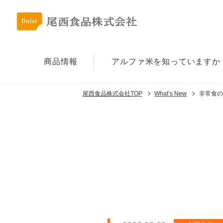
商品情報
アルファ⽶を
知っていますか
尾西食品株式会社TOP
What’s New
非常食