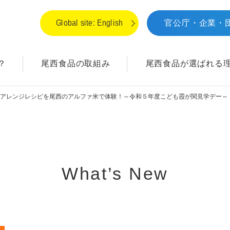
Global site: English
官公庁・企業・
？
尾西食品の取組み
尾西食品が
選ばれる
のアレンジレシピを尾西のアルファ米で体験！～令和５年度こども霞が関見学デー～
What’s New