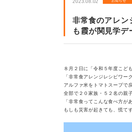
お知らせ
2023.08.02
非常食のアレン
も霞が関見学デ
８月２日に「令和５年度こど
「非常食アレンジレシピワー
アルファ米をトマトスープで
全部で２０家族・５２名の親
「非常食ってこんな食べ方が
もしも災害が起きても、慌て