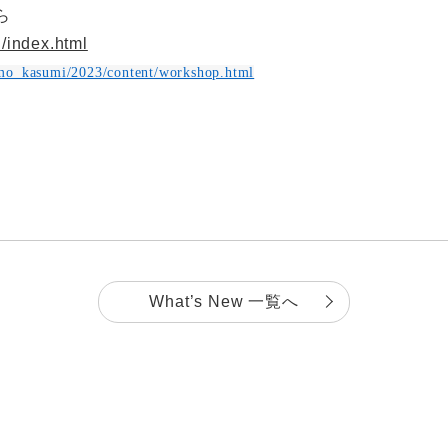
ら
i/index.html
omo_kasumi/2023/content/workshop.html
What’s New 一覧へ