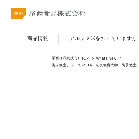
商品情報
アルファ⽶を
知っていますか
尾西食品株式会社TOP
What’s New
防災教室シリーズVol.14 奈良教育大学 防災