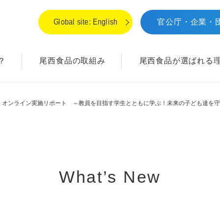
Global site: English
官公庁・企業・
？
尾西食品の取組み
尾西食品が
選ばれる
教室 オンライン実施リポート ～教員を目指す学生とともに学ぶ！未来の子ども達を
What’s New