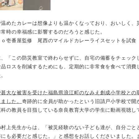
温めたカレーは想像よりも温かくなっており、おいしく、
非常時の幸福感に影響するのだろうと感じた。
ｏ壱番屋監修 尾西のマイルドカレーライスセットを試食
、「この防災教室で終わらせずに、自宅の備蓄をチェック
食品ロスを削減するためにも、定期的に非常食を食べて消費
た。
で甚大な被害を受けた福島県浪江町のなみえ創成小学校との
しました。
奇跡的に全員が助かったという旧請戸小学校で開
庭科の教員を目指している奈良教育大学の学生に動画視聴し
村上先生からは、「被災経験のない子ども達が、自分ごと
導にも必要だと感じた。」と感想をお話しくださいました。