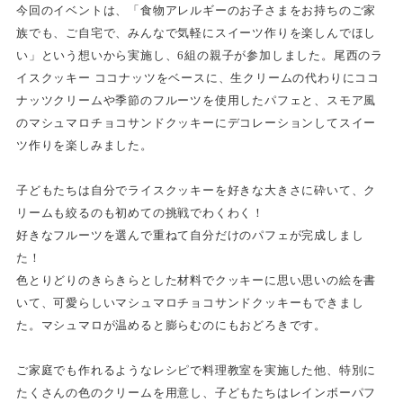
今回のイベントは、「食物アレルギーのお子さまをお持ちのご家
族でも、ご自宅で、みんなで気軽にスイーツ作りを楽しんでほし
い」という想いから実施し、6組の親子が参加しました。尾西のラ
イスクッキー ココナッツをベースに、生クリームの代わりにココ
ナッツクリームや季節のフルーツを使用したパフェと、スモア風
のマシュマロチョコサンドクッキーにデコレーションしてスイー
ツ作りを楽しみました。
子どもたちは自分でライスクッキーを好きな大きさに砕いて、ク
リームも絞るのも初めての挑戦でわくわく！
好きなフルーツを選んで重ねて自分だけのパフェが完成しまし
た！
色とりどりのきらきらとした材料でクッキーに思い思いの絵を書
いて、可愛らしいマシュマロチョコサンドクッキーもできまし
た。マシュマロが温めると膨らむのにもおどろきです。
ご家庭でも作れるようなレシピで料理教室を実施した他、特別に
たくさんの色のクリームを用意し、子どもたちはレインボーパフ