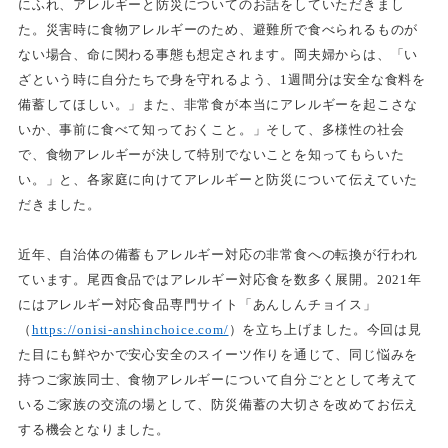
にふれ、アレルギーと防災についてのお話をしていただきまし
た。災害時に食物アレルギーのため、避難所で食べられるものが
ない場合、命に関わる事態も想定されます。岡夫婦からは、「い
ざという時に自分たちで身を守れるよう、1週間分は安全な食料を
備蓄してほしい。」また、非常食が本当にアレルギーを起こさな
いか、事前に食べて知っておくこと。」そして、多様性の社会
で、食物アレルギーが決して特別でないことを知ってもらいた
い。」と、各家庭に向けてアレルギーと防災について伝えていた
だきました。
近年、自治体の備蓄もアレルギー対応の非常食への転換が行われ
ています。尾西食品ではアレルギー対応食を数多く展開。2021年
にはアレルギー対応食品専門サイト「あんしんチョイス」
（
https://onisi-anshinchoice.com/
）を立ち上げました。今回は見
た目にも鮮やかで安心安全のスイーツ作りを通じて、同じ悩みを
持つご家族同士、食物アレルギーについて自分ごととして考えて
いるご家族の交流の場として、防災備蓄の大切さを改めてお伝え
する機会となりました。