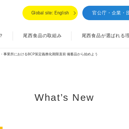
Global site: English
官公庁・企業・
？
尾西食品の取組み
尾西食品が
選ばれる
・事業所におけるBCP策定義務化期限直前 備蓄品から始めよう
What’s New