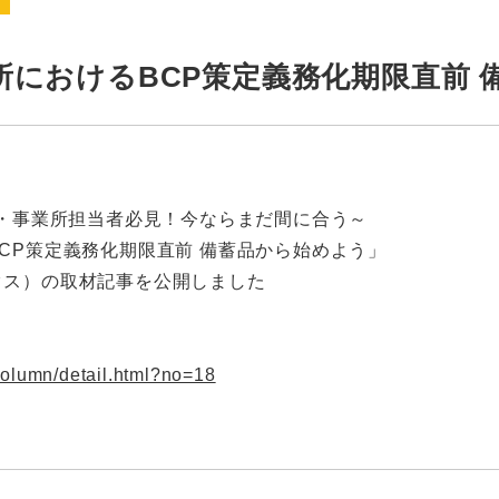
ス
所におけるBCP策定義務化期限直前 
設・事業所担当者必見！今ならまだ間に合う～
CP策定義務化期限直前 備蓄品から始めよう」
タス）の取材記事を公開しました
/column/detail.html?no=18