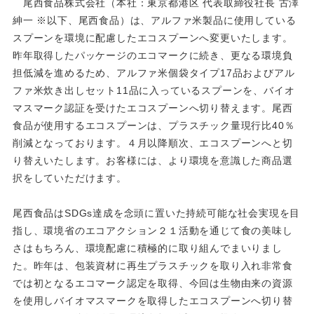
尾西食品株式会社（本社：東京都港区 代表取締役社長 古澤
紳一 ※以下、尾西食品）は、アルファ米製品に使用している
スプーンを環境に配慮したエコスプーンへ変更いたします。
昨年取得したパッケージのエコマークに続き、更なる環境負
担低減を進めるため、アルファ米個袋タイプ17品およびアル
ファ米炊き出しセット11品に入っているスプーンを、バイオ
マスマーク認証を受けたエコスプーンへ切り替えます。尾西
食品が使用するエコスプーンは、プラスチック量現行比40％
削減となっております。４月以降順次、エコスプーンへと切
り替えいたします。お客様には、より環境を意識した商品選
択をしていただけます。
尾西食品はSDGs達成を念頭に置いた持続可能な社会実現を目
指し、環境省のエコアクション２１活動を通じて食の美味し
さはもちろん、環境配慮に積極的に取り組んでまいりまし
た。昨年は、包装資材に再生プラスチックを取り入れ非常食
では初となるエコマーク認定を取得、今回は生物由来の資源
を使用しバイオマスマークを取得したエコスプーンへ切り替