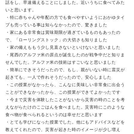
話をし、早速備えることにしました。近いうちに食べてみた
いと思います。
・特に赤ちゃんや年配の方でも食べやすいようにおかゆタイ
プも売っている事は知らなかったので、驚きました
・家にある非常食は賞味期限が過ぎているものもあったの
で、「ローリングストック」の大切さも知りました
・家の備えももう少し見直さないといけないと思いました
・尾西のアルファ米の原点が誕生したのが戦争中だと知りま
せんでした。アルファ米の技術はすごいなと思いました
・簡単にできそうだったので、もし、親がいない時に震災が
起きても、一人で作れそうだったので、安心しました
・この授業がなかったら、こんなに美味しい非常食に出会う
ことができなかったから、この授業ができてよかったで
す
・今まで災害を体験したことがないから災害の時のことを考
えながらたけのこごはんを食べました。災害時にこのよ
うな
食べ物が食べられるというのは幸せだと思います
・とても学びになった授業でした。他にもアドバイスなどを
教えてくれたので、災害が起きた時のイメージが少し増え