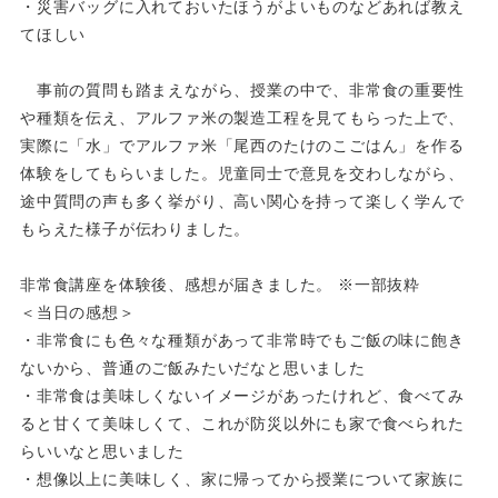
・災害バッグに入れておいたほうがよいものなどあれば教え
てほしい
事前の質問も踏まえながら、授業の中で、非常食の重要性
や種類を伝え、アルファ米の製造工程を見てもらった上
で、
実際に「水」でアルファ米「尾西のたけのこごはん」を作る
体験をしてもらいました。児童同士で意見を交わしなが
ら、
途中質問の声も多く挙がり、高い関心を持って楽しく学んで
もらえた様子が伝わりました。
非常食講座を体験後、感想が届きました。 ※一部抜粋
＜当日の感想＞
・非常食にも色々な種類があって非常時でもご飯の味に飽き
ないから、普通のご飯みたいだなと思いました
・非常食は美味しくないイメージがあったけれど、食べてみ
ると甘くて美味しくて、これが防災以外にも家で食べられ
た
らいいなと思いました
・想像以上に美味しく、家に帰ってから授業について家族に