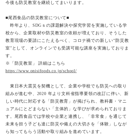
今後も防災教室を継続してまいります。
■尾西食品の防災教室について■
昨年より、SDGｓの課題解決や探究学習を実施している学
校から、企業取材や防災教室の依頼が増えており、そ
うした
教育現場の要請にこたえるべく、コロナ禍での新しい“防災教
室”として、オンラインでも受講可能な講座を実
施しておりま
す。
※「防災教室」 詳細はこちら
https://www.onisifoods.co.jp/school/
東日本大震災を契機として、企業や学校でも防災への取り
組みが進む中、
2020
年より文科省指導要領の改訂に伴い、新
しい時代に対応する「防災教
育」が掲げられ、教科書・マニ
ュアルにとどまらない「主体的」な学びが求められ
ておりま
す。尾西食品では学校や企業と連携し、「非常食」を通じて
未来を担う
子ども達に防災や備えの大切さを「体験」しなが
ら知ってもらう活動や取り組み
を進めています。