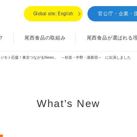
Global site: English
官公庁・企業・
？
尾西食品の取組み
尾西食品が
選ばれる
M「ジモト応援！東京つながるNews」 ～杉並・中野・港新宿～ に出演しました
What’s New