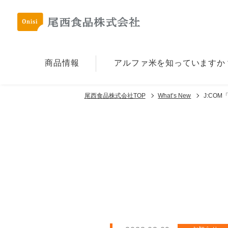
商品情報
アルファ⽶を
知っていますか
尾西食品株式会社TOP
What’s New
J:CO