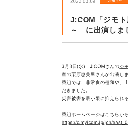
お知らせ
2023.03.09
J:COM「ジモ
～ に出演しま
3月8日(水) J:COMさんの
ジ
室の栗原恵美里さんが出演し
番組では、非常食の種類や、
だきました。
災害被害を最小限に抑えられ
番組ホームページはこちらか
https://c.myjcom.jp/jch/eas