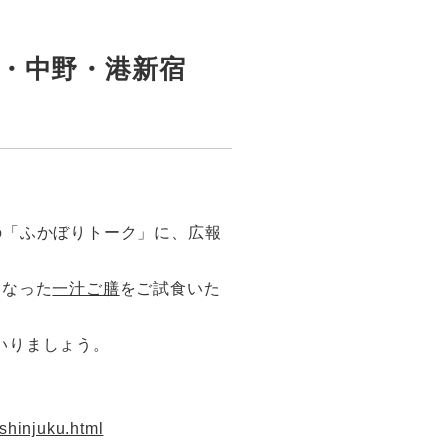
並・中野・港新宿
「ふかぼりトーク」に、広報
となった
一汁ご膳
をご試食いた
いりましょう。
shinjuku.html