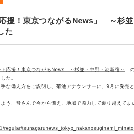
ト応援！東京つながるNews」 ～杉
した
モト応援！東京つながるNews ～杉並・中野・港新宿～
の
ました。
上手な備え方をご説明し、菊池アナウンサーに、9月に発売
るよう、皆さんで今から備え、地域で協力して乗り越えてま
ら
t_01/regular/tsunagarunews_tokyo_nakanosuginami_minato