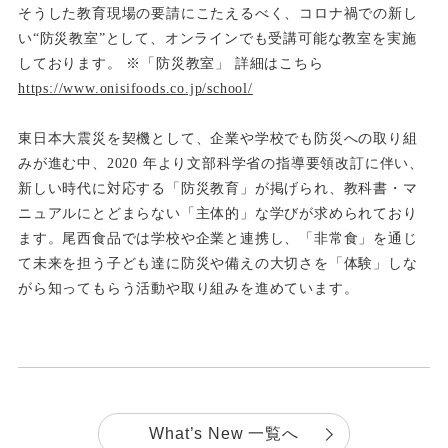
そうした教育現場の要請にこたえるべく、コロナ禍での新し
い“防災教室”として、オンラインでも受講可能な
教室を実施
しております。 ※「防災教室」 詳細はこちら
https://www.onisifoods.co.jp/school/
東日本大震災を契機として、企業や学校でも防災への取り組
みが進む中、2020 年より文部科学省の指導要領改
訂に伴い、
新しい時代に対応する「防災教育」が掲げられ、教科書・マ
ニュアルにとどまらない「主体的」な学びが求め
られており
ます。尾西食品では学校や企業と連携し、「非常食」を通じ
て未来を担う子ども達に防災や備えの大切さ
を「体験」しな
がら知ってもらう活動や取り組みを進めています。
What’s New 一覧へ