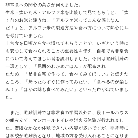
非常食への関心の高さが伺えました。
生米・炊いた米・アルファ米を比較して見てもらうと、「炊
く前のお米と違うね」「アルファ米ってこんな感じなん
だ！」と、アルファ米の製造方法や食べ方について熱心に耳
を傾けていました。
非常食を日頃から食べ慣れてもらうことで、いざという時に
も安心して食べられることの重要性を伝え、自宅でも非常食
について考えてほしい旨を説明しました。今回は避難訓練の
一環として、「尾西のわかめごはん」が配布され
たため、「是非自宅で作って、食べてみてほしい」と伝えた
ところ、「帰ったらすぐに作ってみたい」「食べるのが楽し
み！」「ほかの味も食べてみたい」といった声が出ていまし
た。
また、避難訓練では非常食の学習以外に、段ボールハウス
の組み立て、マンホールトイレや消火器体験が行われま
し
た。普段なかなか体験できない内容が多いですが、非常時に
は学校が避難所となり、地域の方を受け入れること
になりま