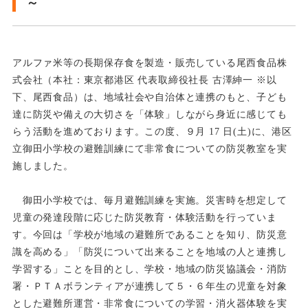
～
アルファ米等の長期保存食を製造・販売している尾西食品株
式会社（本社：東京都港区 代表取締役社長 古澤紳
一 ※以
下、尾西食品）は、地域社会や自治体と連携のもと、子ども
達に防災や備えの大切さを「体験」しながら身近
に感じても
らう活動を進めております。
この度、９月 17 日(土)に、港区
立御田小学校の避難訓練にて非常食についての防災教室を実
施しました。
御田小学校では、毎月避難訓練を実施。災害時を想定して
児童の発達段階に応じた防災教育・体験活動を行って
いま
す。今回は「学校が地域の避難所であることを知り、防災意
識を高める」「防災について出来ることを地域の人と
連携し
学習する」ことを目的とし、学校・地域の防災協議会・消防
署・ＰＴＡボランティアが連携して５・６年生の児童を
対象
とした避難所運営・非常食についての学習・消火器体験を実