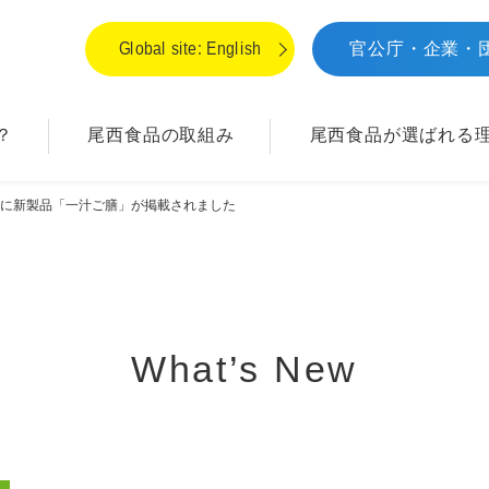
Global site: English
官公庁・企業・
？
尾西食品の取組み
尾西食品が
選ばれる
聞に新製品「一汁ご膳」が掲載されました
What’s New