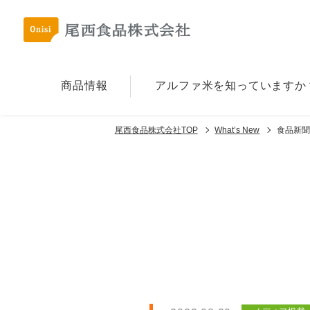
商品情報
アルファ⽶を
知っていますか
尾西食品株式会社TOP
What’s New
食品新