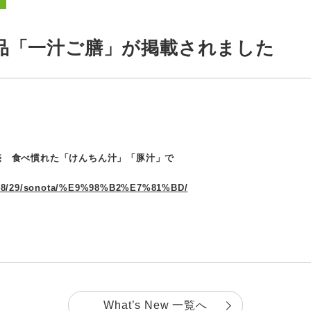
品「一汁ご膳」が掲載されました
売 食べ慣れた「けんちん汁」「豚汁」で
22/08/29/sonota/%E9%98%B2%E7%81%BD/
What’s New 一覧へ