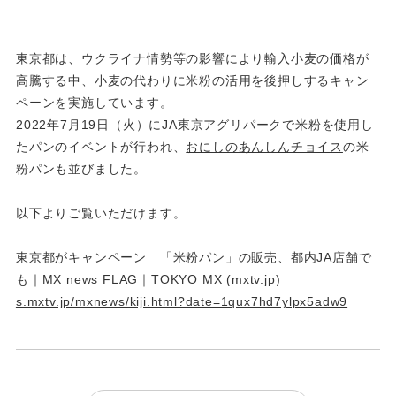
東京都は、ウクライナ情勢等の影響により輸入小麦の価格が
高騰する中、小麦の代わりに米粉の活用を後押しするキャン
ペーンを実施しています。
2022年7月19日（火）にJA東京アグリパークで米粉を使用し
たパンのイベントが行われ、
おにしのあんしんチョイス
の米
粉パンも並びました。
以下よりご覧いただけます。
東京都がキャンペーン 「米粉パン」の販売、都内JA店舗で
も｜MX news FLAG｜TOKYO MX (mxtv.jp)
s.mxtv.jp/mxnews/kiji.html?date=1qux7hd7ylpx5adw9