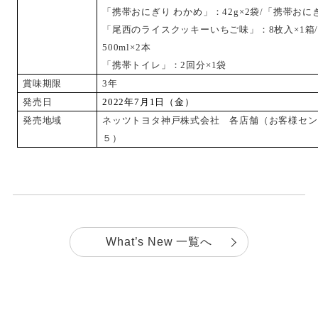
「携帯おにぎり わかめ」：42g×2袋/「携帯おにぎ
「尾西のライスクッキーいちご味」：8枚入×1箱
500ml×2本
「携帯トイレ」：2回分×1袋
賞味期限
3
年
発売日
2022
年7月1日（金）
発売地域
ネッツトヨタ神戸株式会社 各店舗（お客様セン
５）
What’s New 一覧へ