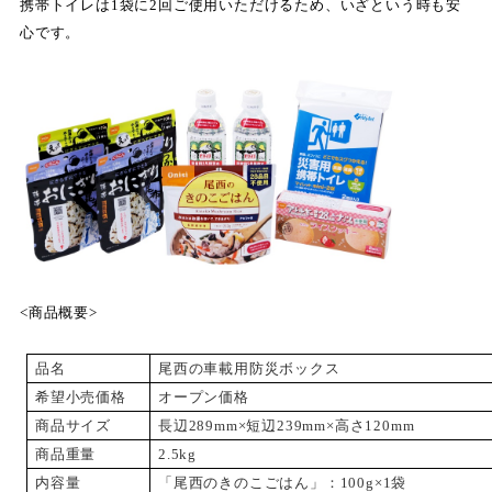
携帯トイレは1袋に2回ご使用いただけるため、いざという時も安
心です。
<商品概要>
品名
尾西の車載用防災ボックス
希望小売価格
オープン価格
商品サイズ
長辺289mm×短辺239mm×高さ120mm
商品重量
2.5kg
内容量
「尾西のきのこごはん」：100g×1袋