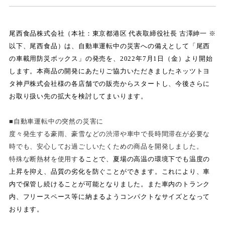
尾西食品株式会社（本社：東京都港区 代表取締役社長 古澤紳一 ※
以下、尾西食品）は、自動車運転中の災害への備えとして「尾西
の車載用防災ボックス」の発売を、2022年7月1日（金）より開始
します。本商品の開発にあたりご協力いただきましたネッツトヨ
タ神戸株式会社様の各店舗での販売からスタートし、今後さらに
お取り扱い先の拡大を検討してまいります。
■自動車運転中の突然の災害に
度々発生する豪雨、豪雪などの渋滞や車中で長時間滞在が必要な
時でも、
安心してお過ごしいたくための商品を開発しました。
特殊な断熱材を使用す
ることで、夏場の高温の環境下でも温度の
上昇を抑え、品質の劣化を防ぐことができます。これにより、車
内で保管し続けることが可能となりました。また車内のトランク
内、フリースペース等に納まるようコンパクトなサイズとなって
おります。