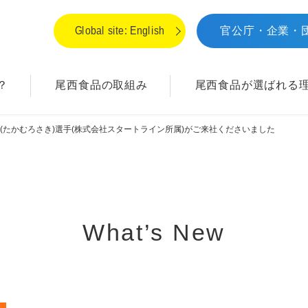
Global site: English
官公庁・企業・
？
尾西食品の取組み
尾西食品が
選ばれる
(たかむろさき)選手(株式会社スタートライン所属)がご来社くださいました
What’s New