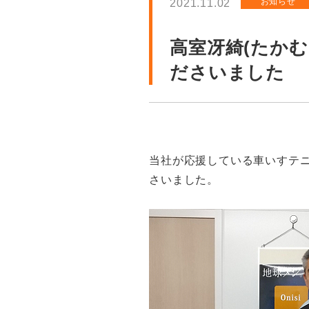
お知らせ
2021.11.02
高室冴綺(たか
ださいました
当社が応援している車いすテニ
さいました。