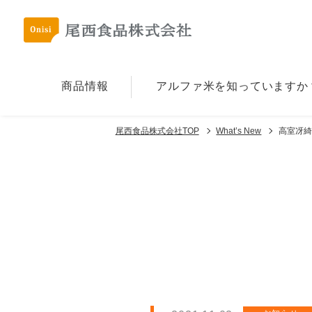
商品情報
アルファ⽶を
知っていますか
尾西食品株式会社TOP
What’s New
高室冴綺