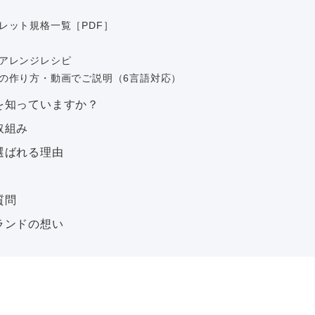
レット規格一覧［PDF］
アレンジレシピ
の作り方・動画でご説明（6言語対応）
を知っていますか？
取組み
選ばれる理由
質問
ランドの想い
Copyright © Onisi Foods Co.,Ltd. All Right Reserved.