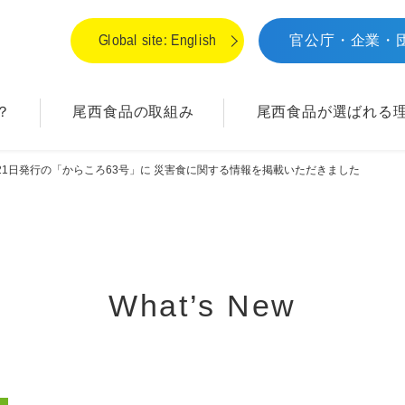
Global site: English
官公庁・企業・
？
尾西食品の取組み
尾西食品が
選ばれる
21日発行の「からころ63号」に 災害食に関する情報を掲載いただきました
What’s New