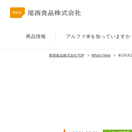
商品情報
アルファ⽶を
知っていますか
尾西食品株式会社TOP
What’s New
本日6月