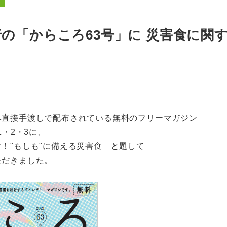
行の「からころ63号」に 災害食に関
へ直接手渡しで配布されている無料のフリーマガジン
1・2・3に、
！"もしも"に備える災害食 と題して
ただきました。