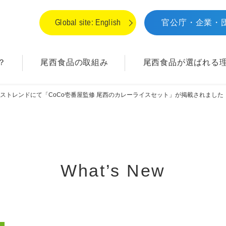
Global site: English
官公庁・企業・
？
尾西食品の取組み
尾西食品が
選ばれる
ストレンドにて「CoCo壱番屋監修 尾西のカレーライスセット」が掲載されました
What’s New