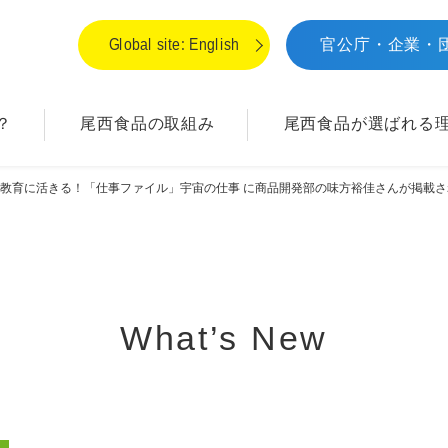
Global site: English
官公庁・企業・
？
尾西食品の取組み
尾西食品が
選ばれる
教育に活きる！「仕事ファイル」宇宙の仕事 に商品開発部の味方裕佳さんが掲載
What’s New