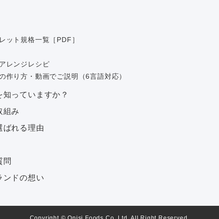
レット規格一覧［PDF］
アレンジレシピ
の作り方・動画でご説明（6言語対応）
を知っていますか？
取組み
選ばれる理由
質問
ランドの想い
Copyright © Onisi Foods Co.,Ltd. All Right Reserved.