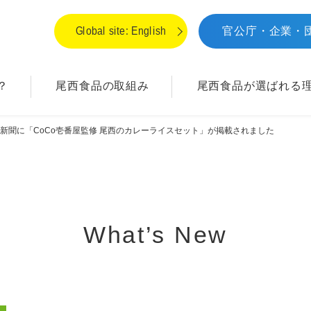
Global site: English
官公庁・企業・
？
尾西食品の取組み
尾西食品が
選ばれる
新聞に「CoCo壱番屋監修 尾西のカレーライスセット」が掲載されました
What’s New