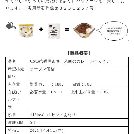
かく召し上がっていただけるようにパッケージを工夫してお
ります。（実用新案登録第３２３１２５７号）
【商品概要】
品名
CoC
o
壱番屋監修 尾西のカレーライスセット
希望小売
オープン価格
価格
内容量
野菜カレー：180g 白飯：80g
白飯(ア
必要水量：128ml 出来上がり量：208g
ルファ
米)
熱量
448kcal
（1セットあたり）
賞味期限
5
年
発売日
2021
年4月1日(木)