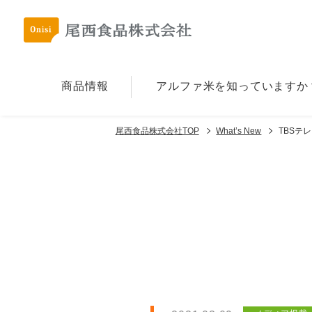
商品情報
アルファ⽶を
知っていますか
尾西食品株式会社TOP
What’s New
TBSテ