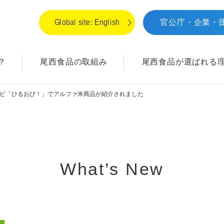
Global site: English
官公庁・企業・
？
尾西食品の取組み
尾西食品が
選ばれる
レビ「ひるおび！」でアルファ米商品が紹介されました
What’s New