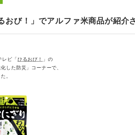
ひるおび！」でアルファ米商品が紹介
Sテレビ「
ひるおび！
」の
進化した防災」コーナーで、
した。