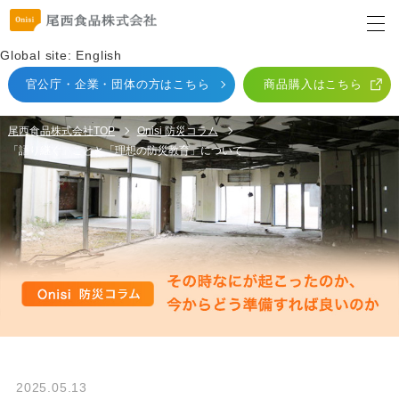
Global site: English
官公庁・企業・団体
の方はこちら
商品購入はこちら
尾西食品株式会社TOP
Onisi 防災コラム
「語り継ぐ」ことと「理想の防災教育」について
2025.05.13