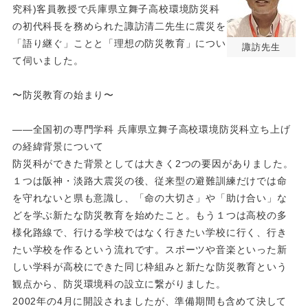
究科)客員教授で兵庫県立舞子高校環境防災科
の初代科長を務められた諏訪清二先生に震災を
「語り継ぐ」ことと「理想の防災教育」につい
諏訪先生
て伺いました。
〜防災教育の始まり〜
――全国初の専門学科 兵庫県立舞子高校環境防災科立ち上げ
の経緯背景について
防災科ができた背景としては大きく2つの要因がありました。
１つは阪神・淡路大震災の後、従来型の避難訓練だけでは命
を守れないと県も意識し、「命の大切さ」や「助け合い」な
どを学ぶ新たな防災教育を始めたこと。もう１つは高校の多
様化路線で、行ける学校ではなく行きたい学校に行く、行き
たい学校を作るという流れです。スポーツや音楽といった新
しい学科が高校にできた同じ枠組みと新たな防災教育という
観点から、防災環境科の設立に繋がりました。
2002年の4月に開設されましたが、準備期間も含めて決して