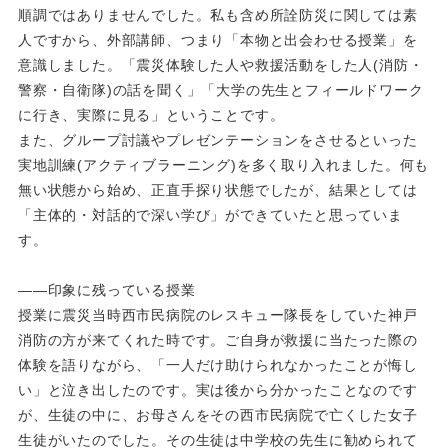
順調ではありませんでした。私も含め所詮防災に関しては素
人ですから、外部講師、つまり「本物と出会わせる授業」を
意識しました。「震災体験した人や救援活動をした人(消防・
警察・自衛隊)の話を聞く」「大学の先生とフィールドワーク
に行き、実際に見る」ということです。
また、グループ討議やプレゼンテーションをさせるといった
実地訓練(アクティブラーニング)を多く取り入れました。何も
無い状態から始め、正直手探り状態でしたが、結果としては
「主体的・対話的で深い学び」ができていたと思っていま
す。
――印象に残っている授業
授業に震災当時西市民病院のレスキュー隊長をしていた神戸
消防の方が来てくれた時です。ご自身が救援に当たった際の
体験を語りながら、「一人だけ助けられなかったことが悔し
い」と泣き出したのです。実は後から分かったことなのです
が、生徒の中に、お母さんをその西市民病院で亡くした女子
生徒がいたのでした。その生徒は中学校の先生に勧められて