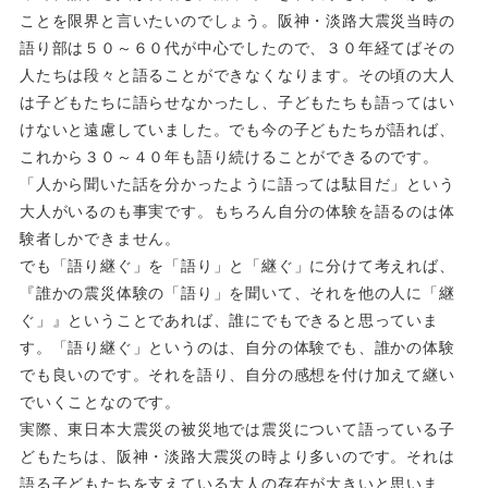
ことを限界と言いたいのでしょう。阪神・淡路大震災当時の
語り部は５０～６０代が中心でしたので、３０年経てばその
人たちは段々と語ることができなくなります。その頃の大人
は子どもたちに語らせなかったし、子どもたちも語ってはい
けないと遠慮していました。でも今の子どもたちが語れば、
これから３０～４０年も語り続けることができるのです。
「人から聞いた話を分かったように語っては駄目だ」という
大人がいるのも事実です。もちろん自分の体験を語るのは体
験者しかできません。
でも「語り継ぐ」を「語り」と「継ぐ」に分けて考えれば、
『誰かの震災体験の「語り」を聞いて、それを他の人に「継
ぐ」』ということであれば、誰にでもできると思っていま
す。「語り継ぐ」というのは、自分の体験でも、誰かの体験
でも良いのです。それを語り、自分の感想を付け加えて継い
でいくことなのです。
実際、東日本大震災の被災地では震災について語っている子
どもたちは、阪神・淡路大震災の時より多いのです。それは
語る子どもたちを支えている大人の存在が大きいと思いま