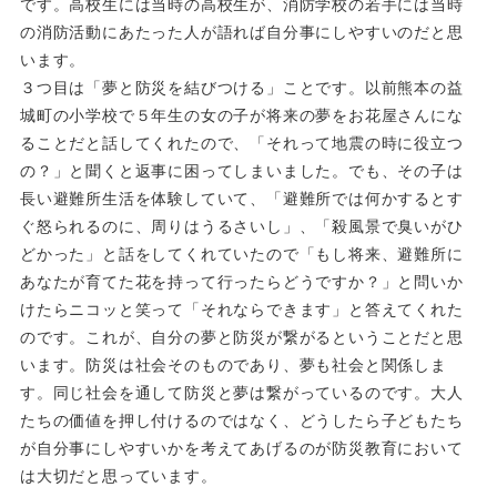
です。高校生には当時の高校生が、消防学校の若手には当時
の消防活動にあたった人が語れば自分事にしやすいのだと思
います。
３つ目は「夢と防災を結びつける」ことです。以前熊本の益
城町の小学校で５年生の女の子が将来の夢をお花屋さんにな
ることだと話してくれたので、「それって地震の時に役立つ
の？」と聞くと返事に困ってしまいました。でも、その子は
長い避難所生活を体験していて、「避難所では何かするとす
ぐ怒られるのに、周りはうるさいし」、「殺風景で臭いがひ
どかった」と話をしてくれていたので「もし将来、避難所に
あなたが育てた花を持って行ったらどうですか？」と問いか
けたらニコッと笑って「それならできます」と答えてくれた
のです。これが、自分の夢と防災が繋がるということだと思
います。防災は社会そのものであり、夢も社会と関係しま
す。同じ社会を通して防災と夢は繋がっているのです。大人
たちの価値を押し付けるのではなく、どうしたら子どもたち
が自分事にしやすいかを考えてあげるのが防災教育において
は大切だと思っています。