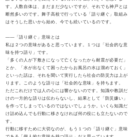
す。人数自体は、まだまだ少ないですが、それでも神戸とは
断然多いのです。舞子高校で行っている「語り継ぐ」取組み
はそうした思いから始め、今でも続いているのです。
――「語り継ぐ」意味とは
私は２つの意味があると思っています。１つは「社会的な意
味を持つ語り」です。
「多くの人が下敷きになって亡くなったから耐震が必要だ」
とか、「水が出なくて困ったからお風呂の水は溜めておく」
といった話は、それを聞いて実行したら社会の防災力は上が
ります。このような語りは「社会的な意味」を持ちます。
ただこれだけでは人の心には響かないのです。知識や教訓だ
けの一方的な語りは伝わらないし、結果として「防災嫌い」
を作ってしまっているのではないでしょうか。いくら知識だ
け詰め込んでも行動に移さなければ何の役にも立たないので
す。
行動に移すために大切なのが、もう１つの「語り継ぐ」意味
である「個人的な意味を持つ語り」だと思っています。