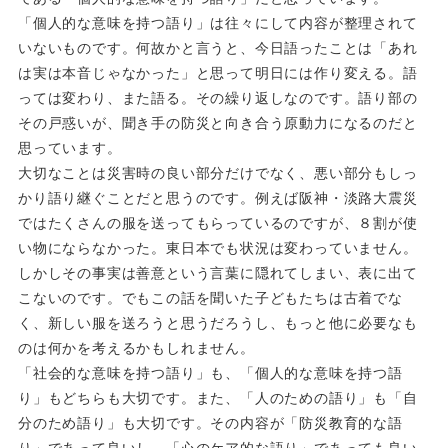
「個人的な意味を持つ語り」は往々にして内容が整理されて
いないものです。何故かと言うと、今日語ったことは「あれ
は実は本音じゃなかった」と思って明日には作り変える。語
っては変わり、また語る。その繰り返しなのです。語り部の
その戸惑いが、聞き手の防災と向き合う原動力になるのだと
思っています。
大切なことは災害時の良い部分だけでなく、悪い部分もしっ
かり語り継ぐことだと思うのです。例えば阪神・淡路大震災
ではたくさんの服を送ってもらっているのですが、８割が使
い物にならなかった。東日本でも状況は変わっていません。
しかしその事実は善意という言葉に隠れてしまい、表に出て
こないのです。でもこの話を聞いた子どもたちは古着でな
く、新しい服を送ろうと思うだろうし、もっと他に必要なも
のは何かを考えるかもしれません。
「社会的な意味を持つ語り」も、「個人的な意味を持つ語
り」もどちらも大切です。また、「人のための語り」も「自
分のため語り」も大切です。その内容が「防災教育的な語
り」であって良いし、「心のケア的な語り」であっても良い