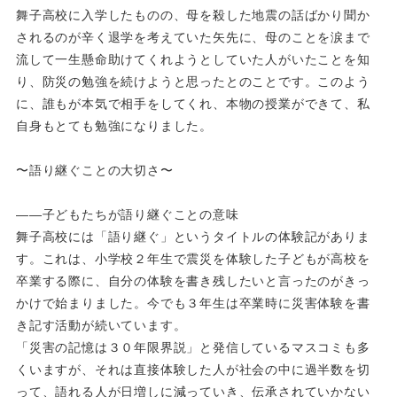
舞子高校に入学したものの、母を殺した地震の話ばかり聞か
されるのが辛く退学を考えていた矢先に、母のことを涙まで
流して一生懸命助けてくれようとしていた人がいたことを知
り、防災の勉強を続けようと思ったとのことです。このよう
に、誰もが本気で相手をしてくれ、本物の授業ができて、私
自身もとても勉強になりました。
〜語り継ぐことの大切さ〜
――子どもたちが語り継ぐことの意味
舞子高校には「語り継ぐ」というタイトルの体験記がありま
す。これは、小学校２年生で震災を体験した子どもが高校を
卒業する際に、自分の体験を書き残したいと言ったのがきっ
かけで始まりました。今でも３年生は卒業時に災害体験を書
き記す活動が続いています。
「災害の記憶は３０年限界説」と発信しているマスコミも多
くいますが、それは直接体験した人が社会の中に過半数を切
って、語れる人が日増しに減っていき、伝承されていかない