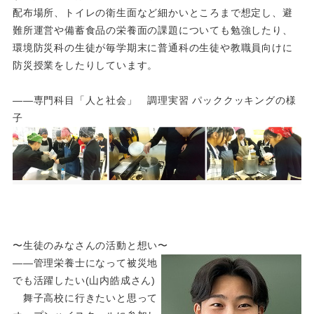
配布場所、トイレの衛生面など細かいところまで想定し、避
難所運営や備蓄食品の栄養面の課題についても勉強したり、
環境防災科の生徒が毎学期末に普通科の生徒や教職員向けに
防災授業をしたりしています。
――専門科目「人と社会」 調理実習 パッククッキングの様
子
〜生徒のみなさんの活動と想い〜
――管理栄養士になって被災地
でも活躍したい(山内皓成さん)
舞子高校に行きたいと思って