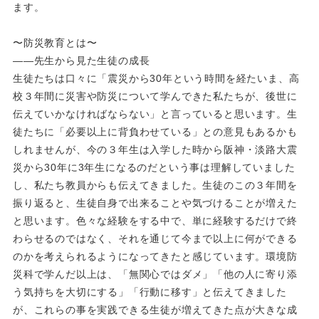
ます。
〜防災教育とは〜
――先生から見た生徒の成長
生徒たちは口々に「震災から30年という時間を経たいま、高
校３年間に災害や防災について学んできた私たちが、後世に
伝えていかなければならない」と言っていると思います。生
徒たちに「必要以上に背負わせている」との意見もあるかも
しれませんが、今の３年生は入学した時から阪神・淡路大震
災から30年に3年生になるのだという事は理解していました
し、私たち教員からも伝えてきました。生徒のこの３年間を
振り返ると、生徒自身で出来ることや気づけることが増えた
と思います。色々な経験をする中で、単に経験するだけで終
わらせるのではなく、それを通じて今まで以上に何ができる
のかを考えられるようになってきたと感じています。環境防
災科で学んだ以上は、「無関心ではダメ」「他の人に寄り添
う気持ちを大切にする」「行動に移す」と伝えてきました
が、これらの事を実践できる生徒が増えてきた点が大きな成