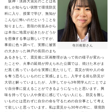
阪神・淡路大震災のことは名
前しか知らない状態で環境防災
科に入り、授業で学び、無知が
こんなに怖いのだということを
知りました。普段の街並みから
は本当に地震が起きたかどうか
を想像する事は難しいですが、
事前に色々調べて、実際に被害
寺川侑那さん
の大きかった神戸の長田のまち
あるきをして、震災後に区画整理があって街の様子が変わっ
たことや、火事の延焼が抑えられた公園では、焼けた木がま
だ黒く残っているのを実際に見たりして、震災が街や人の命
を奪う恐ろしいものだと実感しました。入学する前も防災が
大切と解っていましたが、入学してから3年間学んだことでよ
り自分事に捉えることができるようになったと思います。興
味を持ってない人や身近に感じていない人にも、防災を難し
いものとは思わずに自分の命を守るための自分事として考え
て欲しいと思っています。私は震災から30年の年に、環境防