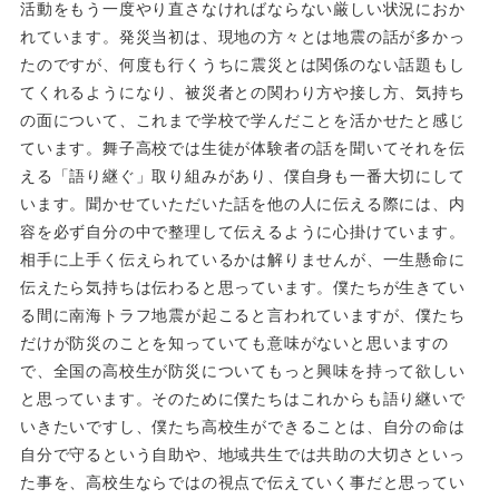
活動をもう一度やり直さなければならない厳しい状況におか
れています。発災当初は、現地の方々とは地震の話が多かっ
たのですが、何度も行くうちに震災とは関係のない話題もし
てくれるようになり、被災者との関わり方や接し方、気持ち
の面について、これまで学校で学んだことを活かせたと感じ
ています。舞子高校では生徒が体験者の話を聞いてそれを伝
える「語り継ぐ」取り組みがあり、僕自身も一番大切にして
います。聞かせていただいた話を他の人に伝える際には、内
容を必ず自分の中で整理して伝えるように心掛けています。
相手に上手く伝えられているかは解りませんが、一生懸命に
伝えたら気持ちは伝わると思っています。僕たちが生きてい
る間に南海トラフ地震が起こると言われていますが、僕たち
だけが防災のことを知っていても意味がないと思いますの
で、全国の高校生が防災についてもっと興味を持って欲しい
と思っています。そのために僕たちはこれからも語り継いで
いきたいですし、僕たち高校生ができることは、自分の命は
自分で守るという自助や、地域共生では共助の大切さといっ
た事を、高校生ならではの視点で伝えていく事だと思ってい