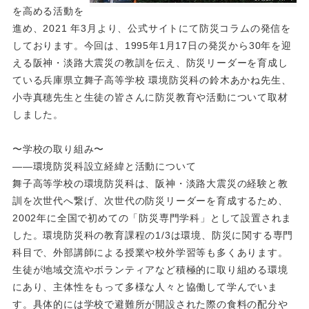
を高める活動を
進め、2021 年3月より、公式サイトにて防災コラムの発信を
しております。今回は、1995年1月17日の発災から30年を迎
える阪神・淡路大震災の教訓を伝え、防災リーダーを育成し
ている兵庫県立舞子高等学校 環境防災科の鈴木あかね先生、
小寺真穂先生と生徒の皆さんに防災教育や活動について取材
しました。
〜学校の取り組み〜
――環境防災科設立経緯と活動について
舞子高等学校の環境防災科は、阪神・淡路大震災の経験と教
訓を次世代へ繋げ、次世代の防災リーダーを育成するため、
2002年に全国で初めての「防災専門学科」として設置されま
した。環境防災科の教育課程の1/3は環境、防災に関する専門
科目で、外部講師による授業や校外学習等も多くあります。
生徒が地域交流やボランティアなど積極的に取り組める環境
にあり、主体性をもって多様な人々と協働して学んでいま
す。具体的には学校で避難所が開設された際の食料の配分や