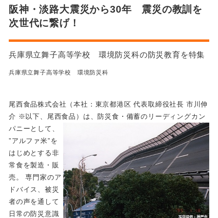
阪神・淡路大震災から30年 震災の教訓を
次世代に繋げ！
兵庫県立舞子高等学校 環境防災科の防災教育を特集
兵庫県立舞子高等学校 環境防災科
尾西食品株式会社（本社：東京都港区 代表取締役社長 市川伸
介 ※以下、尾西食品）は、防災食・備蓄のリーディングカン
パニーとして、
”アルファ米”を
はじめとする非
常食を製造・販
売。 専門家のア
ドバイス、被災
者の声を通して
日常の防災意識