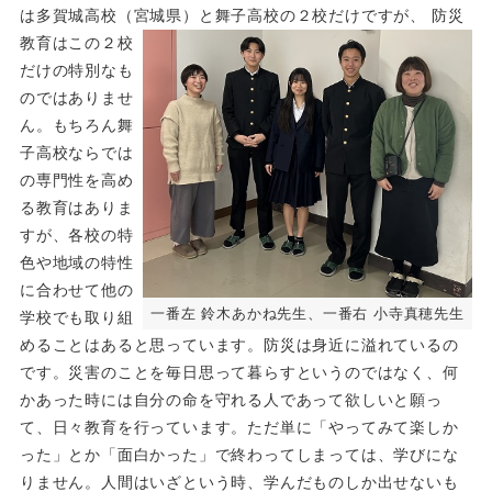
は多賀城高校（宮城県）と舞子高校の２校だけですが、
防災
教育はこの２校
だけの特別なも
のではありませ
ん。もちろん舞
子高校ならでは
の専門性を高め
る教育はありま
すが、各校の特
色や地域の特性
に合わせて他の
一番左 鈴木あかね先生、一番右 小寺真穂先生
学校でも取り組
めることはあると思っています。防災は身近に溢れているの
です。災害のことを毎日思って暮らすというのではなく、何
かあった時には自分の命を守れる人であって欲しいと願っ
て、日々教育を行っています。ただ単に「やってみて楽しか
った」とか「面白かった」で終わってしまっては、学びにな
りません。人間はいざという時、学んだものしか出せないも