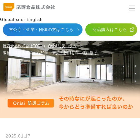
Global site: English
官公庁・企業・団体
の方はこちら
商品購入はこちら
尾西食品株式会社TOP
Onisi 防災コラム
阪神・淡路大震災から30年 震災の教訓を次世代に繋げ！
2025.01.17