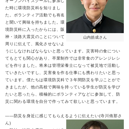
オープンハイスクールに参加し
た時に環境防災科を知りまし
た。ボランティア活動でも有名
と聞いて興味を持ちました。環
境防災科に入ったからには、阪
神・淡路大震災のことについて
山内皓成さん
周りに伝えて、風化させないよ
うにしなければならないと思っています。災害時の食につい
てもとても関心があり、卒業制作では非常食のアレンジレシ
ピを作りました。将来は管理栄養士になって被災地で活動し
ていきたいですし、災害食を作る仕事にも携わりたいと思っ
ています。僕たちは環境防災科で３年間防災を学ぶことがで
きましたが、他の高校で興味を持っている学生が防災を学び
たいと思ったら、積極的にボランティアなどに参加して、防
災に関わる環境を自分で作ってみて欲しいと思っています。
――防災を身近に感じてもらえるように伝えたい(寺川侑那さ
ん)