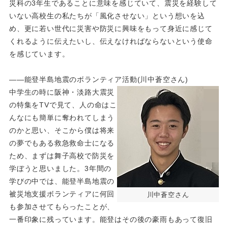
災科の3年生であることに意味を感じていて、震災を経験して
いない高校生の私たちが「風化させない」という想いを込
め、更に若い世代に災害や防災に興味をもって身近に感じて
くれるように伝えたいし、伝えなければならないという使命
を感じています。
――能登半島地震のボランティア活動(川中蒼空さん)
中学生の時に阪神・淡路大震災
の特集をTVで見て、人の命はこ
んなにも簡単に奪われてしまう
のかと思い、そこから僕は将来
の夢でもある救急救命士になる
ため、まずは舞子高校で防災を
学ぼうと思いました。3年間の
学びの中では、能登半島地震の
被災地支援ボランティアに何回
川中蒼空さん
も参加させてもらったことが、
一番印象に残っています。能登はその後の豪雨もあって復旧