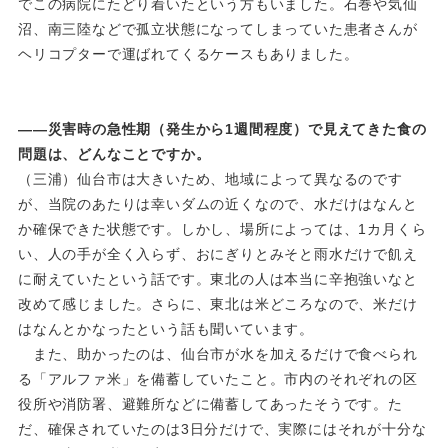
でこの病院にたどり着いたという方もいました。石巻や気仙
沼、南三陸などで孤立状態になってしまっていた患者さんが
ヘリコプターで運ばれてくるケースもありました。
――災害時の急性期（発生から1週間程度）で見えてきた食の
問題は、どんなことですか。
（三浦）仙台市は大きいため、地域によって異なるのです
が、当院のあたりは幸いダムの近くなので、水だけはなんと
か確保できた状態です。しかし、場所によっては、1カ月くら
い、人の手が全く入らず、おにぎりとみそと雨水だけで飢え
に耐えていたという話です。東北の人は本当に辛抱強いなと
改めて感じました。さらに、東北は米どころなので、米だけ
はなんとかなったという話も聞いています。
また、助かったのは、仙台市が水を加えるだけで食べられ
る「アルファ米」を備蓄していたこと。市内のそれぞれの区
役所や消防署、避難所などに備蓄してあったそうです。た
だ、確保されていたのは3日分だけで、実際にはそれが十分な