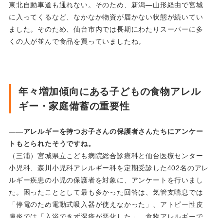
東北自動車道も通れない。そのため、新潟―山形経由で宮城
に入ってくるなど、なかなか物資が届かない状態が続いてい
ました。そのため、仙台市内では長期にわたりスーパーに多
くの人が並んで食品を買っていましたね。
年々増加傾向にある子どもの食物アレル
ギー・家庭備蓄の重要性
――アレルギーを持つお子さんの保護者さんたちにアンケー
トもとられたそうですね。
（三浦）宮城県立こども病院総合診療科と仙台医療センター
小児科、森川小児科アレルギー科を定期受診した402名のアレ
ルギー疾患の小児の保護者を対象に、アンケートを行いまし
た。困ったこととして最も多かった回答は、気管支喘息では
「停電のため電動式吸入器が使えなかった」、アトピー性皮
膚炎では「入浴できず湿疹が悪化した」、食物アレルギーで