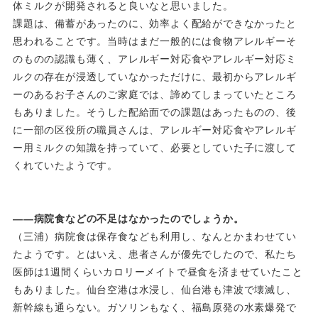
体ミルクが開発されると良いなと思いました。
課題は、備蓄があったのに、効率よく配給ができなかったと
思われることです。当時はまだ一般的には食物アレルギーそ
のものの認識も薄く、アレルギー対応食やアレルギー対応ミ
ルクの存在が浸透していなかっただけに、最初からアレルギ
ーのあるお子さんのご家庭では、諦めてしまっていたところ
もありました。そうした配給面での課題はあったものの、後
に一部の区役所の職員さんは、アレルギー対応食やアレルギ
ー用ミルクの知識を持っていて、必要としていた子に渡して
くれていたようです。
――病院食などの不足はなかったのでしょうか。
（三浦）病院食は保存食なども利用し、なんとかまわせてい
たようです。とはいえ、患者さんが優先でしたので、私たち
医師は1週間くらいカロリーメイトで昼食を済ませていたこと
もありました。仙台空港は水浸し、仙台港も津波で壊滅し、
新幹線も通らない。ガソリンもなく、福島原発の水素爆発で