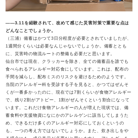
――3.11を経験されて、改めて感じた災害対策で重要な点は
どんなことでしょうか。
（三浦）備蓄はかつて3日分程度が必要とされていましたが、
1週間分くらいは必要なんじゃないでしょうか。備蓄ととも
に、災害時の物流ルートの整備も必要だと思います。
仙台市では現在、クラッカーを除き、全ての備蓄品を誰でも
食べられるアレルギー対応食にしています。これは、配布の
手間を減らし、配布ミスのリスクを避けるためのようです。
当院のアレルギー科を受診する子を見ると、かつてはぜんそ
くが一番多かったのに、現在では7割くらいが食物アレルギー
で、残り2割がアトピー、1割がぜんそくという割合になって
います。これだけ食物アレルギーの人が増えた現状では、備
蓄食料や支援物資になにかのアレルゲンに該当してしまうた
め、できるだけ多くのアレルギー対応にしておくというの
も、一つの考え方ではないでしょうか。また、炊き出しをや