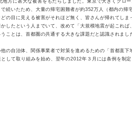
は東北地方に甚大な被害をもたらしました。東京で大きくクロ
で続いたため、大量の帰宅困難者が約352万人（都内の帰
などの目に見える被害がそれほど無く、皆さんが帰れてしま
明かしたという人までいて、改めて「大規模地震が起これば
いうことは、首都圏の共通する大きな課題だと認識されまし
の他の自治体、関係事業者で対策を進めるための「首都直下
題として取り組みを始め、翌年の2012年３月には条例を制定
。