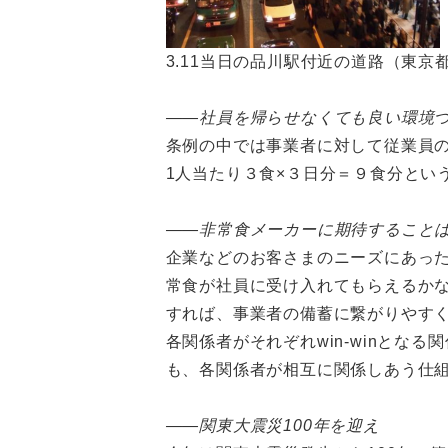
3.11当日の品川駅付近の道路（東
――社員を帰らせなくても良い環境
条例の中では事業者に対して従業員
1人当たり３食×３日分＝９食分とい
――非常食メーカーに期待すること
企業などのお客さまのニーズにあっ
常食が社員に受け入れてもらえるか
すれば、事業者の備蓄に繋がりやす
各関係者がそれぞれwin-winと
も、各関係者が相互に関係しあう仕
――関東大震災100年を迎え