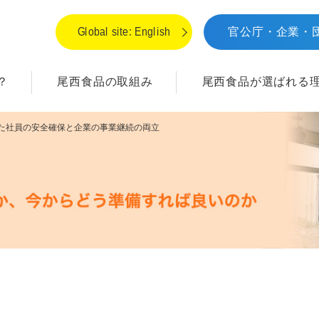
Global site: English
官公庁・企業・
？
尾西食品の取組み
尾西食品が
選ばれる
た社員の安全確保と企業の事業継続の両立