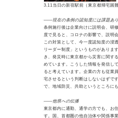
3.11当日の新宿駅前（東京都帰宅
――現在の条例の認知度には課題あ
条例施行後は企業向けに説明会、研修
度で見ると、コロナの影響で、説明
この対策として、今一度認知度の浸
リーダー制度」というものがありま
き、発災時に東京都から災害に関す
めています。こうした情報を発信し
ると考えています。企業の方も従業
宅させるという判断はしないはずで
で、地域防災、共助というところに
――他県への伝播
東京都内に通勤、通学の方でも、お
す。国、首都圏の他自治体や関係事