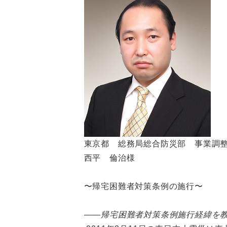
東京都 総務局総合防災部 事業調
西平 倫治様
〜帰宅困難者対策条例の施行〜
――帰宅困難者対策条例施行経緯を