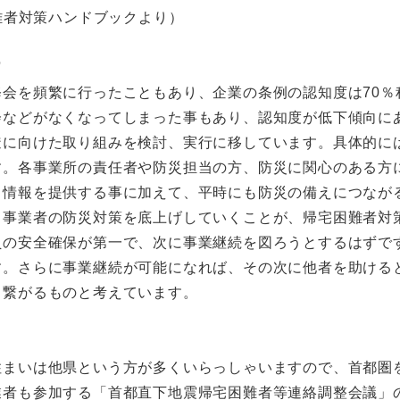
困難者対策ハンドブックより）
り
会を頻繁に行ったこともあり、企業の条例の認知度は70％
会などがなくなってしまった事もあり、認知度が低下傾向に
透に向けた取り組みを検討、実行に移しています。具体的に
す。各事業所の責任者や防災担当の方、防災に関心のある方
る情報を提供する事に加えて、平時にも防災の備えにつなが
て事業者の防災対策を底上げしていくことが、帰宅困難者対
員の安全確保が第一で、次に事業継続を図ろうとするはずで
す。さらに事業継続が可能になれば、その次に他者を助ける
も繋がるものと考えています。
住まいは他県という方が多くいらっしゃいますので、首都圏
業者も参加する「首都直下地震帰宅困難者等連絡調整会議」