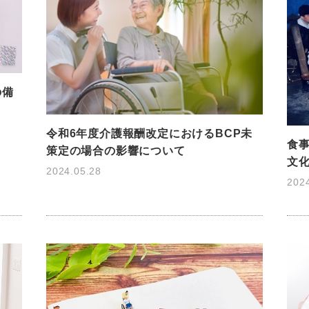
の備
令和6年度介護報酬改定におけるBCP未
食
策定の場合の影響について
文
2024.05.28
202