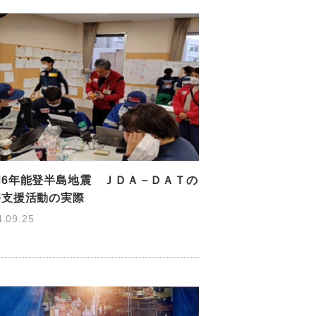
和6年能登半島地震 ＪＤＡ－ＤＡＴの
害支援活動の実際
4.09.25