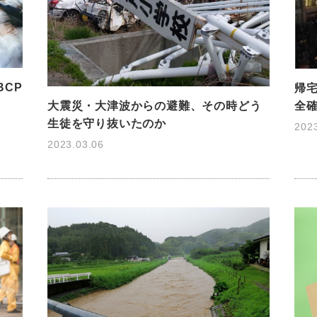
BCP
帰
全
大震災・大津波からの避難、その時どう
生徒を守り抜いたのか
202
2023.03.06