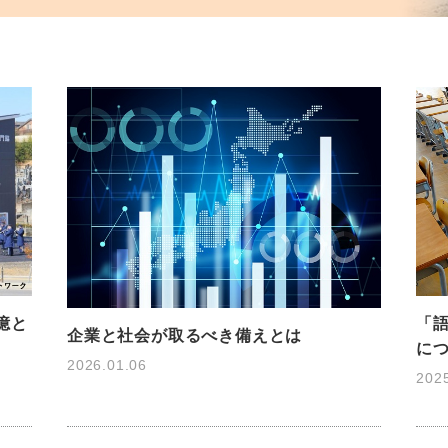
憶と
「
企業と社会が取るべき備えとは
に
2026.01.06
202