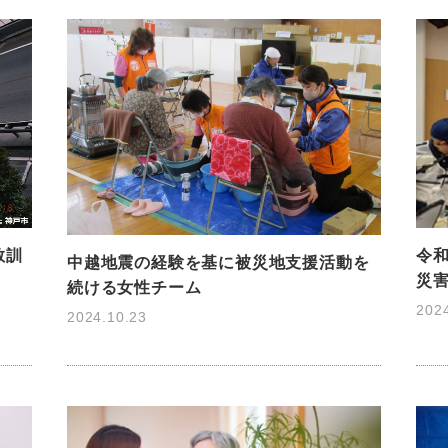
教訓
令
中越地震の経験を基に被災地支援活動を
災
続ける女性チーム
202
2024.10.23