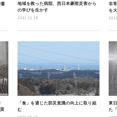
地域を救った病院、西日本豪雨災害から
備蓄
非
の学びを生かす
を
2021.11.19
202
か
「食」を通じた防災意識の向上に取り組
東
に貢
む
た