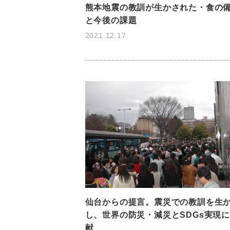
熊本地震の教訓が生かされた・食の
と今後の課題
2021.12.17
仙台からの提言。震災での教訓を生
し、世界の防災・減災とSDGs実現
献