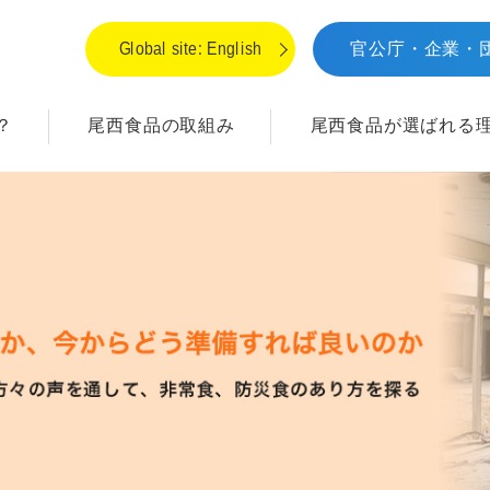
Global site: English
官公庁・企業・
？
尾西食品の取組み
尾西食品が
選ばれる