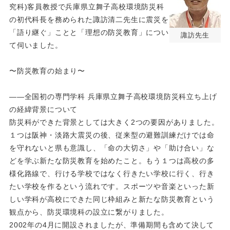
究科)客員教授で兵庫県立舞子高校環境防災科
の初代科長を務められた諏訪清二先生に震災を
「語り継ぐ」ことと「理想の防災教育」につい
諏訪先生
て伺いました。
〜防災教育の始まり〜
――全国初の専門学科 兵庫県立舞子高校環境防災科立ち上げ
の経緯背景について
防災科ができた背景としては大きく2つの要因がありました。
１つは阪神・淡路大震災の後、従来型の避難訓練だけでは命
を守れないと県も意識し、「命の大切さ」や「助け合い」な
どを学ぶ新たな防災教育を始めたこと。もう１つは高校の多
様化路線で、行ける学校ではなく行きたい学校に行く、行き
たい学校を作るという流れです。スポーツや音楽といった新
しい学科が高校にできた同じ枠組みと新たな防災教育という
観点から、防災環境科の設立に繋がりました。
2002年の4月に開設されましたが、準備期間も含めて決して