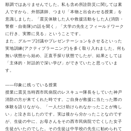
順調ではありませんでした。私も含め所詮防災に関しては素
人ですから、外部講師、つまり「本物と出会わせる授業」を
意識しました。「震災体験した人や救援活動をした人(消防・
警察・自衛隊)の話を聞く」「大学の先生とフィールドワーク
に行き、実際に見る」ということです。
また、グループ討議やプレゼンテーションをさせるといった
実地訓練(アクティブラーニング)を多く取り入れました。何も
無い状態から始め、正直手探り状態でしたが、結果としては
「主体的・対話的で深い学び」ができていたと思っていま
す。
――印象に残っている授業
授業に震災当時西市民病院のレスキュー隊長をしていた神戸
消防の方が来てくれた時です。ご自身が救援に当たった際の
体験を語りながら、「一人だけ助けられなかったことが悔し
い」と泣き出したのです。実は後から分かったことなのです
が、生徒の中に、お母さんをその西市民病院で亡くした女子
生徒がいたのでした。その生徒は中学校の先生に勧められて