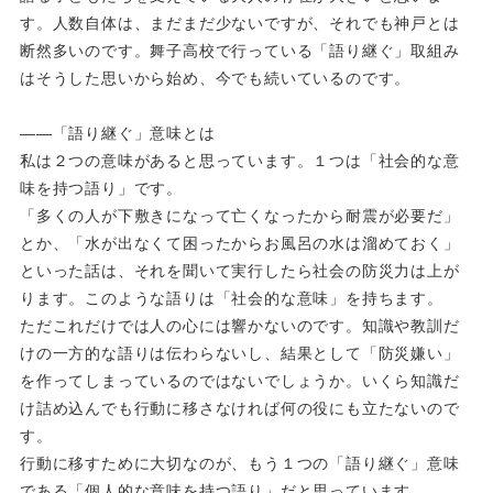
す。人数自体は、まだまだ少ないですが、それでも神戸とは
断然多いのです。舞子高校で行っている「語り継ぐ」取組み
はそうした思いから始め、今でも続いているのです。
――「語り継ぐ」意味とは
私は２つの意味があると思っています。１つは「社会的な意
味を持つ語り」です。
「多くの人が下敷きになって亡くなったから耐震が必要だ」
とか、「水が出なくて困ったからお風呂の水は溜めておく」
といった話は、それを聞いて実行したら社会の防災力は上が
ります。このような語りは「社会的な意味」を持ちます。
ただこれだけでは人の心には響かないのです。知識や教訓だ
けの一方的な語りは伝わらないし、結果として「防災嫌い」
を作ってしまっているのではないでしょうか。いくら知識だ
け詰め込んでも行動に移さなければ何の役にも立たないので
す。
行動に移すために大切なのが、もう１つの「語り継ぐ」意味
である「個人的な意味を持つ語り」だと思っています。