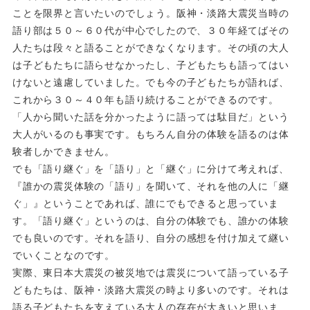
ことを限界と言いたいのでしょう。阪神・淡路大震災当時の
語り部は５０～６０代が中心でしたので、３０年経てばその
人たちは段々と語ることができなくなります。その頃の大人
は子どもたちに語らせなかったし、子どもたちも語ってはい
けないと遠慮していました。でも今の子どもたちが語れば、
これから３０～４０年も語り続けることができるのです。
「人から聞いた話を分かったように語っては駄目だ」という
大人がいるのも事実です。もちろん自分の体験を語るのは体
験者しかできません。
でも「語り継ぐ」を「語り」と「継ぐ」に分けて考えれば、
『誰かの震災体験の「語り」を聞いて、それを他の人に「継
ぐ」』ということであれば、誰にでもできると思っていま
す。「語り継ぐ」というのは、自分の体験でも、誰かの体験
でも良いのです。それを語り、自分の感想を付け加えて継い
でいくことなのです。
実際、東日本大震災の被災地では震災について語っている子
どもたちは、阪神・淡路大震災の時より多いのです。それは
語る子どもたちを支えている大人の存在が大きいと思いま