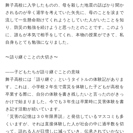
舞子高校に入学したものの、母を殺した地震の話ばかり聞か
されるのが辛く退学を考えていた矢先に、母のことを涙まで
流して一生懸命助けてくれようとしていた人がいたことを知
り、防災の勉強を続けようと思ったとのことです。このよう
に、誰もが本気で相手をしてくれ、本物の授業ができて、私
自身もとても勉強になりました。
〜語り継ぐことの大切さ〜
――子どもたちが語り継ぐことの意味
舞子高校には「語り継ぐ」というタイトルの体験記がありま
す。これは、小学校２年生で震災を体験した子どもが高校を
卒業する際に、自分の体験を書き残したいと言ったのがきっ
かけで始まりました。今でも３年生は卒業時に災害体験を書
き記す活動が続いています。
「災害の記憶は３０年限界説」と発信しているマスコミも多
くいますが、それは直接体験した人が社会の中に過半数を切
って、語れる人が日増しに減っていき、伝承されていかない