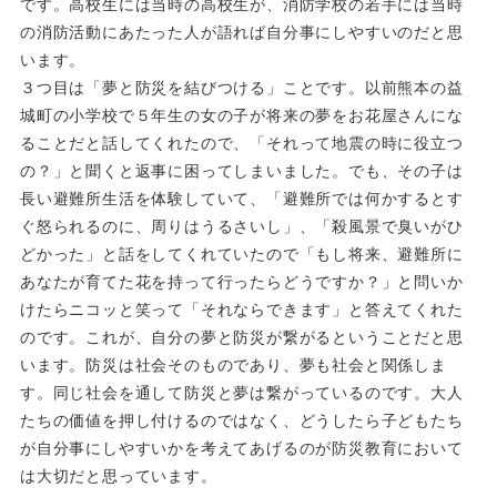
です。高校生には当時の高校生が、消防学校の若手には当時
の消防活動にあたった人が語れば自分事にしやすいのだと思
います。
３つ目は「夢と防災を結びつける」ことです。以前熊本の益
城町の小学校で５年生の女の子が将来の夢をお花屋さんにな
ることだと話してくれたので、「それって地震の時に役立つ
の？」と聞くと返事に困ってしまいました。でも、その子は
長い避難所生活を体験していて、「避難所では何かするとす
ぐ怒られるのに、周りはうるさいし」、「殺風景で臭いがひ
どかった」と話をしてくれていたので「もし将来、避難所に
あなたが育てた花を持って行ったらどうですか？」と問いか
けたらニコッと笑って「それならできます」と答えてくれた
のです。これが、自分の夢と防災が繋がるということだと思
います。防災は社会そのものであり、夢も社会と関係しま
す。同じ社会を通して防災と夢は繋がっているのです。大人
たちの価値を押し付けるのではなく、どうしたら子どもたち
が自分事にしやすいかを考えてあげるのが防災教育において
は大切だと思っています。