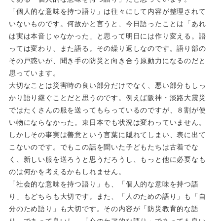
「個人的な意味を持つ語り」は往々にして内容が整理されて
いないものです。何故かと言うと、今日語ったことは「あれ
は実は本音じゃなかった」と思って明日には作り変える。語
っては変わり、また語る。その繰り返しなのです。語り部の
その戸惑いが、聞き手の防災と向き合う原動力になるのだと
思っています。
大切なことは災害時の良い部分だけでなく、悪い部分もしっ
かり語り継ぐことだと思うのです。例えば阪神・淡路大震災
ではたくさんの服を送ってもらっているのですが、８割が使
い物にならなかった。東日本でも状況は変わっていません。
しかしその事実は善意という言葉に隠れてしまい、表に出て
こないのです。でもこの話を聞いた子どもたちは古着でな
く、新しい服を送ろうと思うだろうし、もっと他に必要なも
のは何かを考えるかもしれません。
「社会的な意味を持つ語り」も、「個人的な意味を持つ語
り」もどちらも大切です。また、「人のための語り」も「自
分のため語り」も大切です。その内容が「防災教育的な語
り」であって良いし、「心のケア的な語り」であっても良い