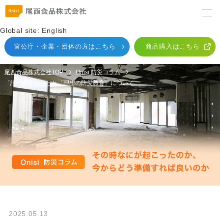
Global site: English
官公庁・企業・団体
の方はこちら
商品購入はこちら
尾西食品株式会社TOP
Onisi 防災コラム
「語り継ぐ」ことと「理想の防災教育」について
2025.05.13